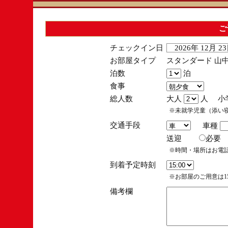
ご
チェックイン日
2026年 12月 
お部屋タイプ
スタンダード 山中
泊数
泊
食事
総人数
大人
人 小
※未就学児童（添い
交通手段
車種
送迎
必
※時間・場所はお電
到着予定時刻
※お部屋のご用意は15
備考欄