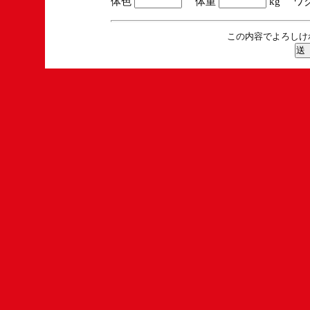
体色
体重
kg ワ
この内容でよろしけ