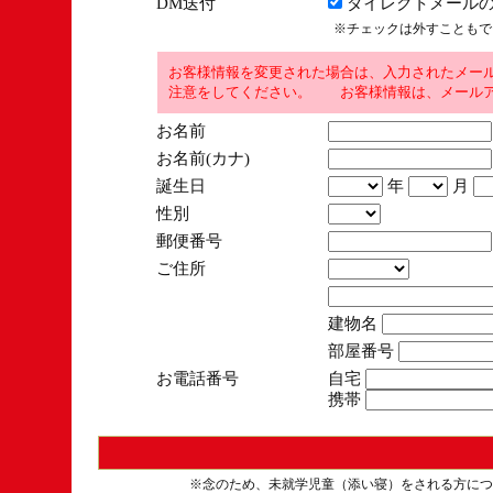
DM送付
ダイレクトメールの
※チェックは外すこともで
お客様情報を変更された場合は、入力されたメー
注意をしてください。 お客様情報は、メールア
お名前
お名前(カナ)
誕生日
年
月
性別
郵便番号
ご住所
建物名
部屋番号
お電話番号
自宅
携帯
※念のため、未就学児童（添い寝）をされる方につ