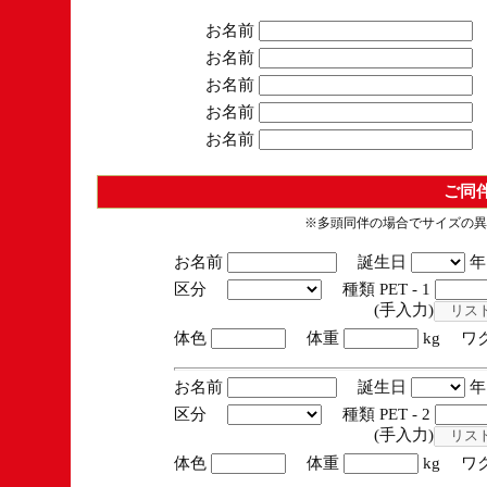
お名前
お名前
お名前
お名前
お名前
ご同
※多頭同伴の場合でサイズの異
お名前
誕生日
区分
種類 PET - 1
(手入力)
体色
体重
kg ワ
お名前
誕生日
区分
種類 PET - 2
(手入力)
体色
体重
kg ワ