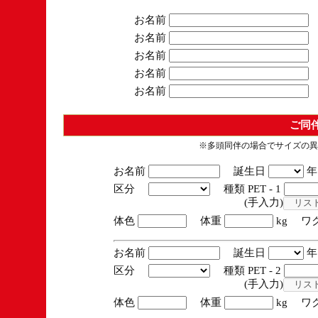
お名前
お名前
お名前
お名前
お名前
ご同
※多頭同伴の場合でサイズの異
お名前
誕生日
区分
種類 PET - 1
(手入力)
体色
体重
kg ワ
お名前
誕生日
区分
種類 PET - 2
(手入力)
体色
体重
kg ワ