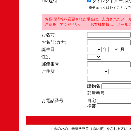
DM送付
ダイレクトメールの
※チェックは外すこともで
お客様情報を変更された場合は、入力されたメー
注意をしてください。 お客様情報は、メールア
お名前
お名前(カナ)
誕生日
年
月
性別
郵便番号
ご住所
建物名
部屋番号
お電話番号
自宅
携帯
※念のため、未就学児童（添い寝）をされる方につ