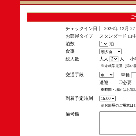
ご
チェックイン日
2026年 12月 
お部屋タイプ
スタンダード 山中
泊数
泊
食事
総人数
大人
人 小
※未就学児童（添い
交通手段
車種
送迎
必
※時間・場所はお電
到着予定時刻
※お部屋のご用意は15
備考欄