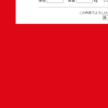
体色
体重
kg ワ
この内容でよろしけ