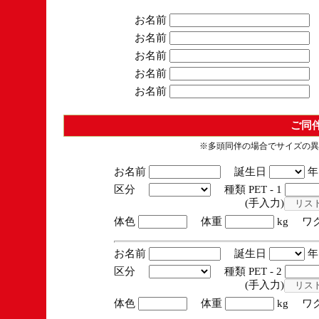
お名前
お名前
お名前
お名前
お名前
ご同
※多頭同伴の場合でサイズの異
お名前
誕生日
区分
種類 PET - 1
(手入力)
体色
体重
kg ワ
お名前
誕生日
区分
種類 PET - 2
(手入力)
体色
体重
kg ワ