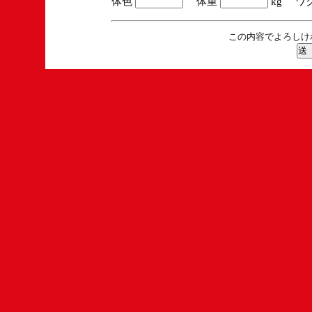
体色
体重
kg ワ
この内容でよろしけ