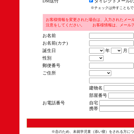
DM送付
ダイレクトメールの
※チェックは外すこともで
お客様情報を変更された場合は、入力されたメー
注意をしてください。 お客様情報は、メールア
お名前
お名前(カナ)
誕生日
年
月
性別
郵便番号
ご住所
建物名
部屋番号
お電話番号
自宅
携帯
※念のため、未就学児童（添い寝）をされる方につ