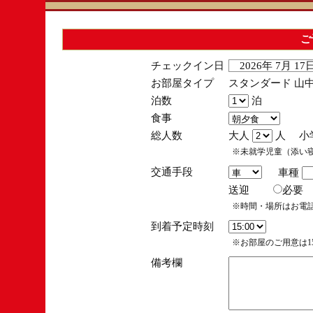
ご
チェックイン日
2026年 7月 1
お部屋タイプ
スタンダード 山中
泊数
泊
食事
総人数
大人
人 小
※未就学児童（添い
交通手段
車種
送迎
必
※時間・場所はお電
到着予定時刻
※お部屋のご用意は15
備考欄