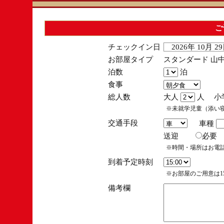
ご
チェックイン日
2026年 10月 
お部屋タイプ
スタンダード 山中
泊数
泊
食事
総人数
大人
人 小
※未就学児童（添い
交通手段
車種
送迎
必
※時間・場所はお電
到着予定時刻
※お部屋のご用意は15
備考欄