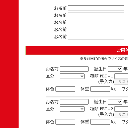
お名前
お名前
お名前
お名前
お名前
ご同
※多頭同伴の場合でサイズの異
お名前
誕生日
区分
種類 PET - 1
(手入力)
体色
体重
kg ワ
お名前
誕生日
区分
種類 PET - 2
(手入力)
体色
体重
kg ワ