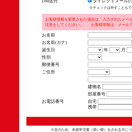
DM送付
ダイレクトメールの
※チェックは外すこともで
お客様情報を変更された場合は、入力されたメー
注意をしてください。 お客様情報は、メールア
お名前
お名前(カナ)
誕生日
年
月
性別
郵便番号
ご住所
建物名
部屋番号
お電話番号
自宅
携帯
※念のため、未就学児童（添い寝）をされる方につ