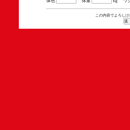
体色
体重
kg ワ
この内容でよろしけ