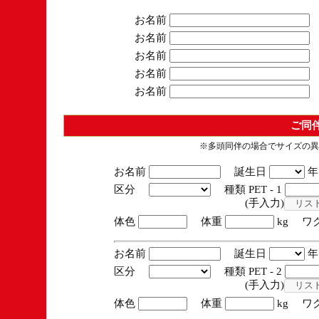
お名前
お名前
お名前
お名前
お名前
ご同
※多頭同伴の場合でサイズの異
お名前
誕生日
区分
種類 PET - 1
(手入力)
体色
体重
kg ワ
お名前
誕生日
区分
種類 PET - 2
(手入力)
体色
体重
kg ワ