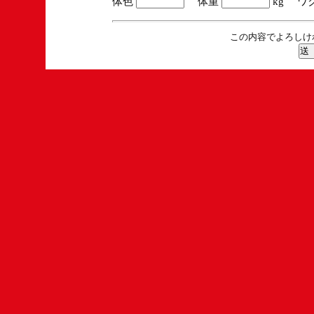
体色
体重
kg ワ
この内容でよろしけ