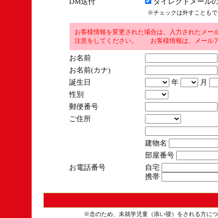
DM送付
ダイレクトメールの
※チェックは外すこともで
お客様情報を変更された場合は、入力されたメー
注意をしてください。 お客様情報は、メールア
お名前
お名前(カナ)
誕生日
年
月
性別
郵便番号
ご住所
建物名
部屋番号
お電話番号
自宅
携帯
※念のため、未就学児童（添い寝）をされる方につ