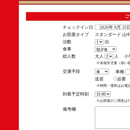
ご
チェックイン日
2026年 8月 2
お部屋タイプ
スタンダード 山中
泊数
泊
食事
総人数
大人
人 小
※未就学児童（添い
交通手段
車種
送迎
必
※時間・場所はお電
到着予定時刻
※お部屋のご用意は15
備考欄