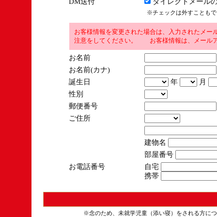
DM送付
ダイレクトメールの
※チェックは外すこともで
お客様情報を変更された場合は、入力されたメー
注意をしてください。 お客様情報は、メールア
お名前
お名前(カナ)
誕生日
年
月
性別
郵便番号
ご住所
建物名
部屋番号
お電話番号
自宅
携帯
※念のため、未就学児童（添い寝）をされる方につ