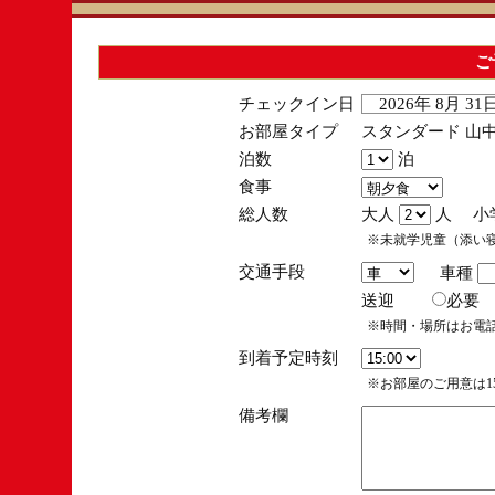
ご
チェックイン日
2026年 8月 3
お部屋タイプ
スタンダード 山中
泊数
泊
食事
総人数
大人
人 小
※未就学児童（添い
交通手段
車種
送迎
必
※時間・場所はお電
到着予定時刻
※お部屋のご用意は15
備考欄