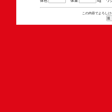
体色
体重
kg ワ
この内容でよろしけ