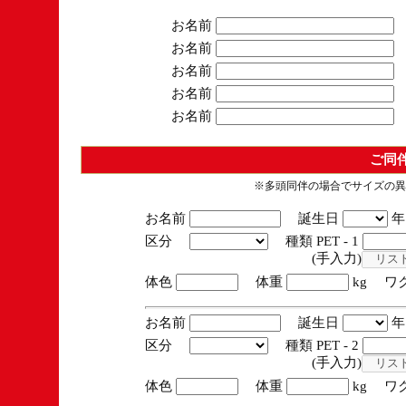
お名前
お名前
お名前
お名前
お名前
ご同
※多頭同伴の場合でサイズの異
お名前
誕生日
区分
種類 PET - 1
(手入力)
体色
体重
kg ワ
お名前
誕生日
区分
種類 PET - 2
(手入力)
体色
体重
kg ワ