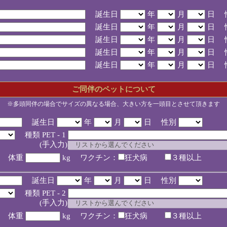
誕生日
年
月
日 
誕生日
年
月
日 
誕生日
年
月
日 
誕生日
年
月
日 
誕生日
年
月
日 
ご同伴のペットについて
※多頭同伴の場合でサイズの異なる場合、大きい方を一頭目とさせて頂きます
誕生日
年
月
日 性別
種類 PET - 1
入力)
体重
kg ワクチン：
狂犬病
３種以上
誕生日
年
月
日 性別
種類 PET - 2
入力)
体重
kg ワクチン：
狂犬病
３種以上