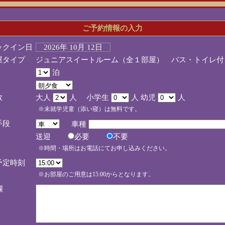
ご予約情報の入力
ックイン日
2026年 10月 12日
屋タイプ
ジュニアスイートルーム（全１部屋） バス・トイレ付
泊
数
大人
人 小学生
人 幼児
人
※未就学児童（添い寝）は無料です。
手段
車種
送迎
必要
不要
※時間・場所はお電話にてお申し込みください。
予定時刻
※お部屋のご用意は15:00からとなります。
欄