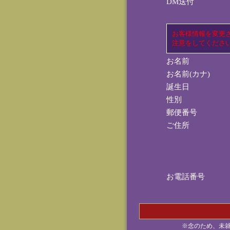
DM送付
お客様情報を変更
注意をしてくださ
お名前
お名前(カナ)
誕生日
性別
郵便番号
ご住所
お電話番号
※念のため、未