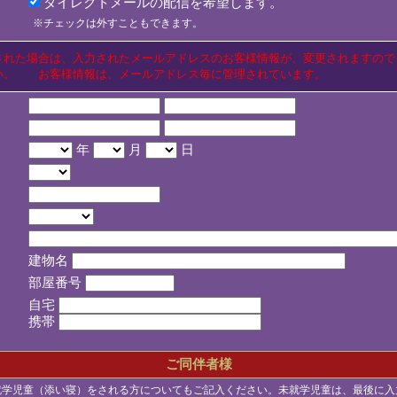
ダイレクトメールの配信を希望します。
※チェックは外すこともできます。
された場合は、入力されたメールアドレスのお客様情報が、変更されますので
い。 お客様情報は、メールアドレス毎に管理されています。
年
月
日
建物名
部屋番号
自宅
携帯
ご同伴者様
就学児童（添い寝）をされる方についてもご記入ください。未就学児童は、最後に入