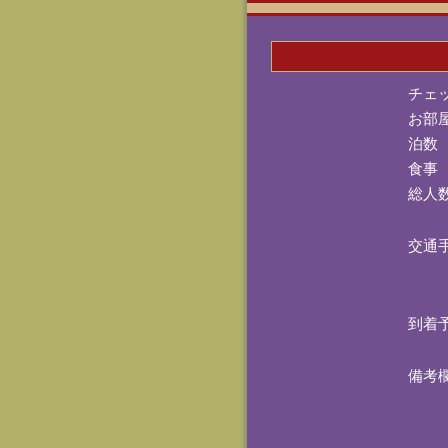
チェ
お部
泊数
食事
総人
交通
到着
備考