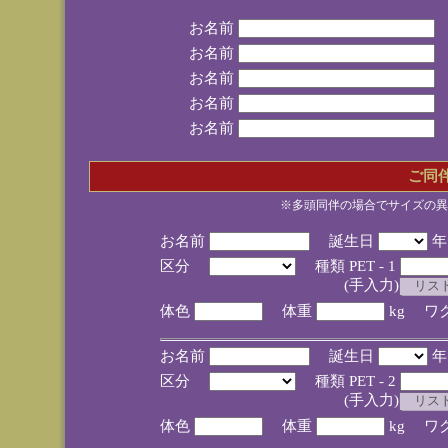
お名前
お名前
お名前
お名前
お名前
ご同
※多頭同伴の場合でサイズの異
お名前
誕生日
区分
種類 PET - 1
(手入力)
体色
体重
kg ワ
お名前
誕生日
区分
種類 PET - 2
(手入力)
体色
体重
kg ワ