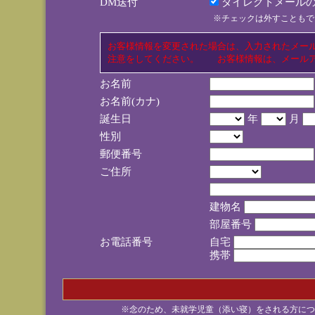
DM送付
ダイレクトメールの
※チェックは外すこともで
お客様情報を変更された場合は、入力されたメー
注意をしてください。 お客様情報は、メールア
お名前
お名前(カナ)
誕生日
年
月
性別
郵便番号
ご住所
建物名
部屋番号
お電話番号
自宅
携帯
※念のため、未就学児童（添い寝）をされる方につ