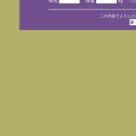
体色
体重
kg ワ
この内容でよろしけ