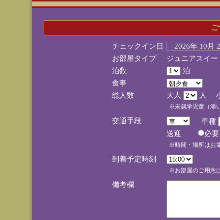
ご
チェックイン日
2026年 10月
お部屋タイプ
ジュニアスイー
泊数
泊
食事
総人数
大人
人 
※未就学児童（添
交通手段
車種
送迎
必
※時間・場所はお
到着予定時刻
※お部屋のご用意は
備考欄