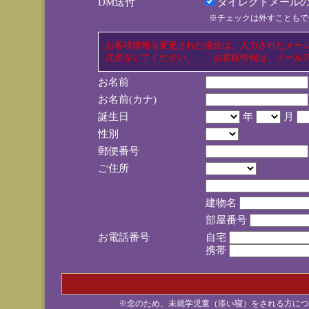
DM送付
ダイレクトメールの
※チェックは外すこともで
お客様情報を変更された場合は、入力されたメー
注意をしてください。 お客様情報は、メールア
お名前
お名前(カナ)
誕生日
年
月
性別
郵便番号
ご住所
建物名
部屋番号
お電話番号
自宅
携帯
※念のため、未就学児童（添い寝）をされる方につ