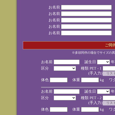
お名前
お名前
お名前
お名前
お名前
ご同
※多頭同伴の場合でサイズの異
お名前
誕生日
区分
種類 PET - 1
(手入力)
体色
体重
kg ワ
お名前
誕生日
区分
種類 PET - 2
(手入力)
体色
体重
kg ワ