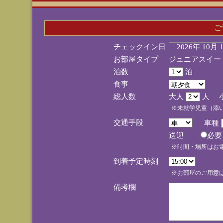
ご
チェックイン日
2026年 10月
お部屋タイプ
ジュニアスイー
泊数
泊
食事
総人数
大人
人 
※未就学児童（添
交通手段
車種
送迎
必
※時間・場所はお
到着予定時刻
※お部屋のご用意は
備考欄