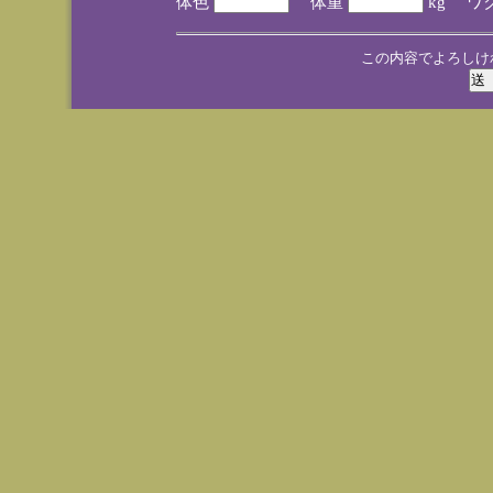
体色
体重
kg ワ
この内容でよろしけ