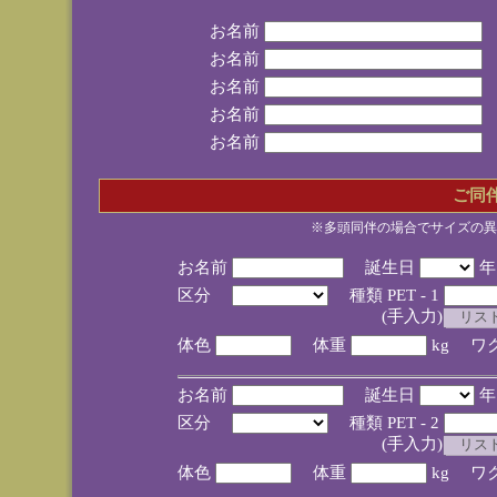
お名前
お名前
お名前
お名前
お名前
ご同
※多頭同伴の場合でサイズの異
お名前
誕生日
区分
種類 PET - 1
(手入力)
体色
体重
kg ワ
お名前
誕生日
区分
種類 PET - 2
(手入力)
体色
体重
kg ワ