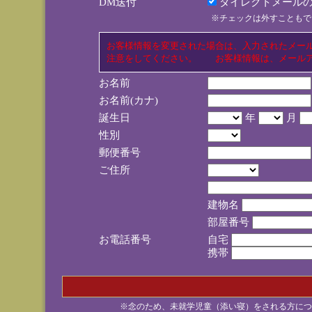
DM送付
ダイレクトメールの
※チェックは外すこともで
お客様情報を変更された場合は、入力されたメー
注意をしてください。 お客様情報は、メールア
お名前
お名前(カナ)
誕生日
年
月
性別
郵便番号
ご住所
建物名
部屋番号
お電話番号
自宅
携帯
※念のため、未就学児童（添い寝）をされる方につ