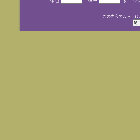
体色
体重
kg ワ
この内容でよろしけ