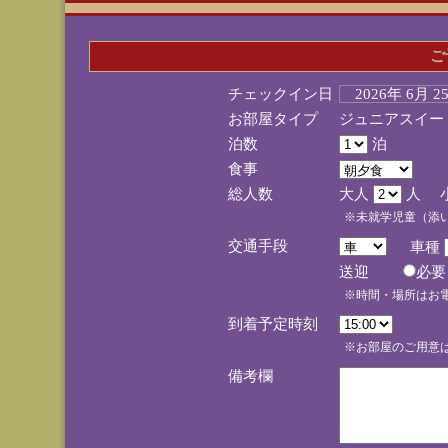
ご
チェックイン日
2026年 6月 
お部屋タイプ
ジュニアスイー
泊数
泊
食事
総人数
大人
人 
※未就学児童（添
交通手段
車種
送迎
必
※時間・場所はお
到着予定時刻
※お部屋のご用意は
備考欄