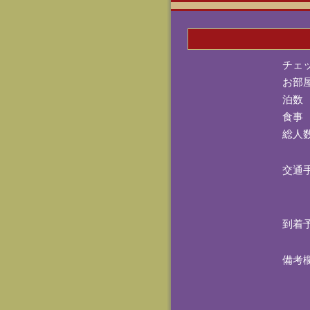
チェ
お部
泊数
食事
総人
交通
到着
備考