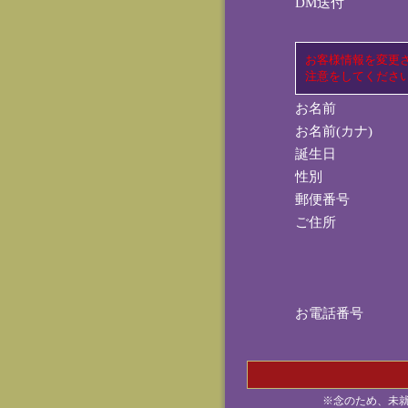
DM送付
お客様情報を変更
注意をしてくださ
お名前
お名前(カナ)
誕生日
性別
郵便番号
ご住所
お電話番号
※念のため、未