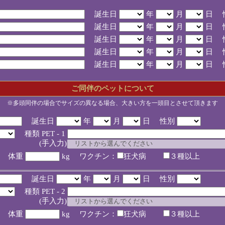
誕生日
年
月
日 
誕生日
年
月
日 
誕生日
年
月
日 
誕生日
年
月
日 
誕生日
年
月
日 
ご同伴のペットについて
※多頭同伴の場合でサイズの異なる場合、大きい方を一頭目とさせて頂きます
誕生日
年
月
日 性別
種類 PET - 1
入力)
体重
kg ワクチン：
狂犬病
３種以上
誕生日
年
月
日 性別
種類 PET - 2
入力)
体重
kg ワクチン：
狂犬病
３種以上