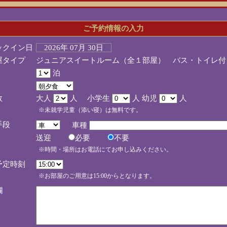
ご予約情報の入力
ックイン日
2026年 07月 30日
屋タイプ
ジュニアスイートルーム（全１部屋） バス・トイレ付
泊
数
大人
人 小学生
人 幼児
人
※未就学児童（添い寝）は無料です。
手段
車種
送迎
必要
不要
※時間・場所はお電話にてお申し込みください。
予定時刻
※お部屋のご用意は15:00からとなります。
欄