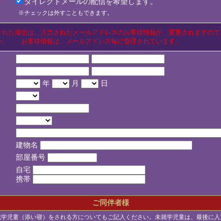
ダイレクトメールの配信を希望します。
※チェックは外すこともできます。
された場合は、入力されたメールアドレスのお客様情報が、変更されますので
い。 お客様情報は、メールアドレス毎に管理されています。
年
月
日
建物名
部屋番号
自宅
携帯
ご同伴者様
就学児童（添い寝）をされる方についてもご記入ください。未就学児童は、最後に入