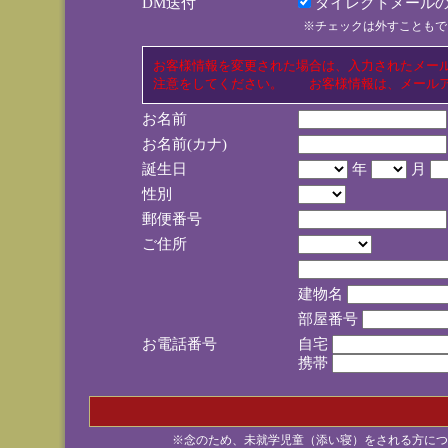
DM送付
ダイレクトメールの
※チェックは外すこともで
お客様情報を変更された場合は、入力されたメー
注意をしてください。 お客様情報は、メールア
お名前
お名前(カナ)
誕生日
年
月
性別
郵便番号
ご住所
建物名
部屋番号
お電話番号
自宅
携帯
※念のため、未就学児童（添い寝）をされる方につ