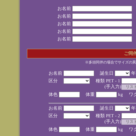
お名前
お名前
お名前
お名前
お名前
ご同
※多頭同伴の場合でサイズの異
お名前
誕生日
区分
種類 PET - 1
(手入力)
体色
体重
kg ワ
お名前
誕生日
区分
種類 PET - 2
(手入力)
体色
体重
kg ワ