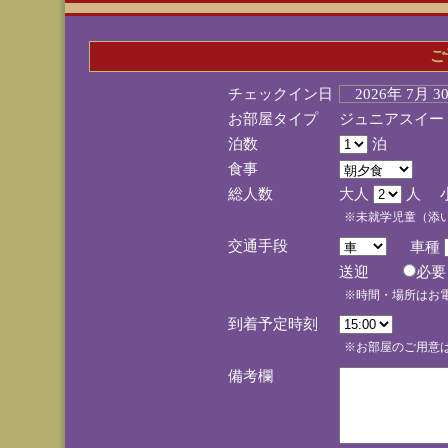
ご
チェックイン日
2026年 7月 
お部屋タイプ
ジュニアスイー
泊数
泊
食事
総人数
大人
人 
※未就学児童（添
交通手段
車種
送迎
必
※時間・場所はお
到着予定時刻
※お部屋のご用意は
備考欄