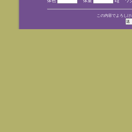
体色
体重
kg ワ
この内容でよろしけ