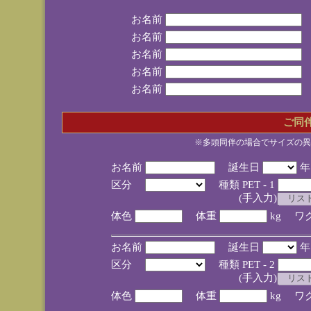
お名前
お名前
お名前
お名前
お名前
ご同
※多頭同伴の場合でサイズの異
お名前
誕生日
区分
種類 PET - 1
(手入力)
体色
体重
kg ワ
お名前
誕生日
区分
種類 PET - 2
(手入力)
体色
体重
kg ワ