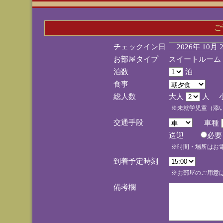
ご
チェックイン日
2026年 10月
お部屋タイプ
スイートルーム
泊数
泊
食事
総人数
大人
人 
※未就学児童（添
交通手段
車種
送迎
必
※時間・場所はお
到着予定時刻
※お部屋のご用意は
備考欄