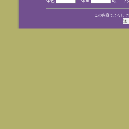
体色
体重
kg ワ
この内容でよろしけ