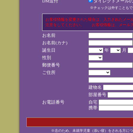
DM送付
ダイレクトメールの
※チェックは外すこともで
お客様情報を変更された場合は、入力されたメー
注意をしてください。 お客様情報は、メールア
お名前
お名前(カナ)
誕生日
年
月
性別
郵便番号
ご住所
建物名
部屋番号
お電話番号
自宅
携帯
※念のため、未就学児童（添い寝）をされる方につ