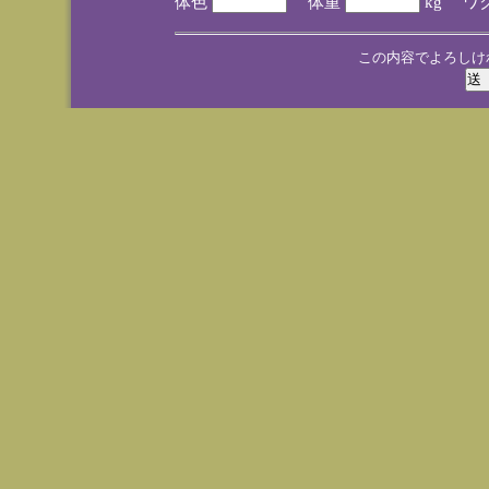
体色
体重
kg ワ
この内容でよろしけ