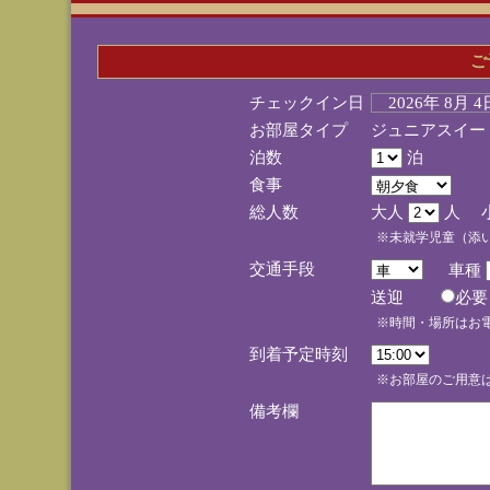
ご
チェックイン日
2026年 8月 
お部屋タイプ
ジュニアスイー
泊数
泊
食事
総人数
大人
人 
※未就学児童（添
交通手段
車種
送迎
必
※時間・場所はお
到着予定時刻
※お部屋のご用意は
備考欄