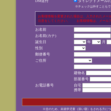
DM送付
ダイレクトメールの
※チェックは外すこともで
お客様情報を変更された場合は、入力されたメー
注意をしてください。 お客様情報は、メールア
お名前
お名前(カナ)
誕生日
年
月
性別
郵便番号
ご住所
建物名
部屋番号
お電話番号
自宅
携帯
※念のため、未就学児童（添い寝）をされる方につ