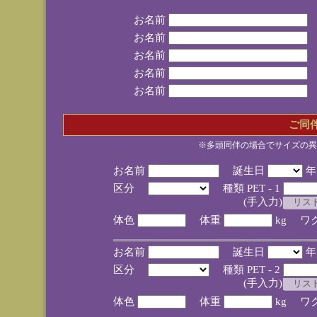
お名前
お名前
お名前
お名前
お名前
ご同
※多頭同伴の場合でサイズの異
お名前
誕生日
区分
種類 PET - 1
(手入力)
体色
体重
kg ワ
お名前
誕生日
区分
種類 PET - 2
(手入力)
体色
体重
kg ワ