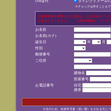
DM送付
ダイレクトメールの
※チェックは外すこともで
お客様情報を変更された場合は、入力されたメー
注意をしてください。 お客様情報は、メールア
お名前
お名前(カナ)
誕生日
年
月
性別
郵便番号
ご住所
建物名
部屋番号
お電話番号
自宅
携帯
※念のため、未就学児童（添い寝）をされる方につ