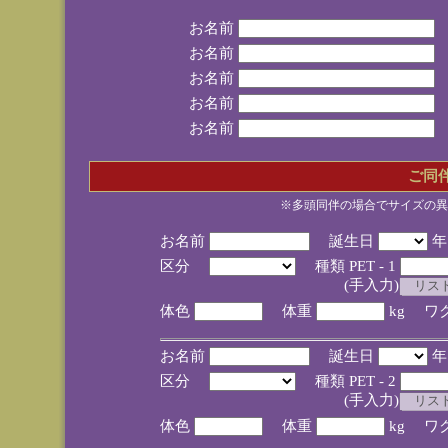
お名前
お名前
お名前
お名前
お名前
ご同
※多頭同伴の場合でサイズの異
お名前
誕生日
区分
種類 PET - 1
(手入力)
体色
体重
kg ワ
お名前
誕生日
区分
種類 PET - 2
(手入力)
体色
体重
kg ワ