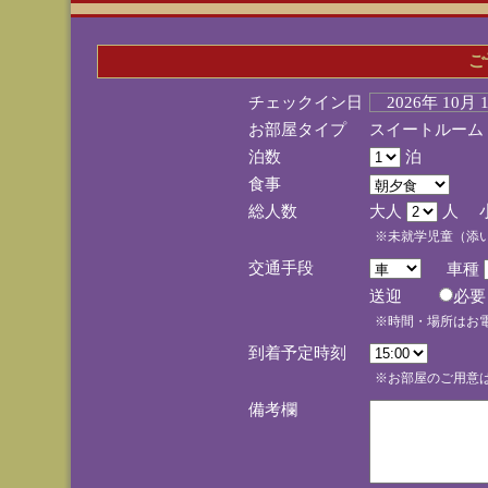
ご
チェックイン日
2026年 10月
お部屋タイプ
スイートルーム
泊数
泊
食事
総人数
大人
人 
※未就学児童（添
交通手段
車種
送迎
必
※時間・場所はお
到着予定時刻
※お部屋のご用意は
備考欄