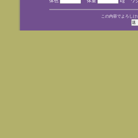
体色
体重
kg ワ
この内容でよろしけ