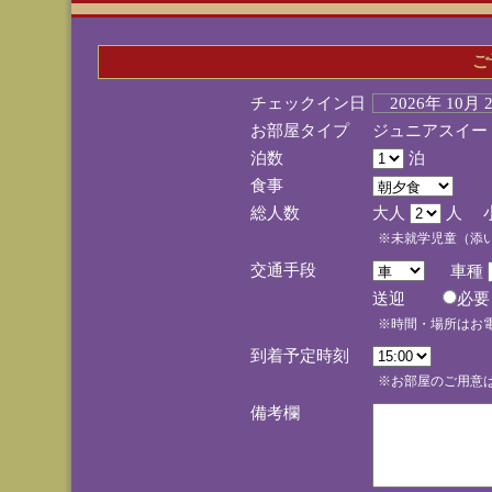
ご
チェックイン日
2026年 10月
お部屋タイプ
ジュニアスイー
泊数
泊
食事
総人数
大人
人 
※未就学児童（添
交通手段
車種
送迎
必
※時間・場所はお
到着予定時刻
※お部屋のご用意は
備考欄