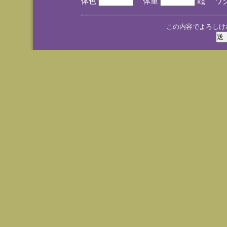
体色
体重
kg ワ
この内容でよろしけ