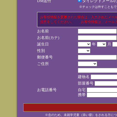
DM送付
ダイレクトメールの
※チェックは外すこともで
お客様情報を変更された場合は、入力されたメー
注意をしてください。 お客様情報は、メールア
お名前
お名前(カナ)
誕生日
年
月
性別
郵便番号
ご住所
建物名
部屋番号
お電話番号
自宅
携帯
※念のため、未就学児童（添い寝）をされる方につ