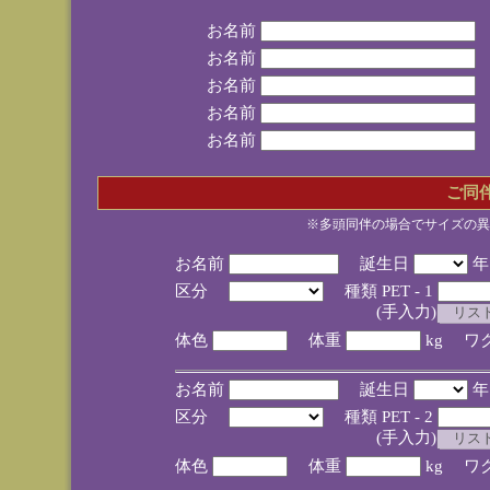
お名前
お名前
お名前
お名前
お名前
ご同
※多頭同伴の場合でサイズの異
お名前
誕生日
区分
種類 PET - 1
(手入力)
体色
体重
kg ワ
お名前
誕生日
区分
種類 PET - 2
(手入力)
体色
体重
kg ワ