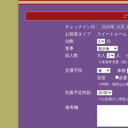
ご
チェックイン日
2026年 10月
お部屋タイプ
スイートルーム
泊数
泊
食事
総人数
大人
人 
※未就学児童（添
交通手段
車種
送迎
必
※時間・場所はお
到着予定時刻
※お部屋のご用意は
備考欄