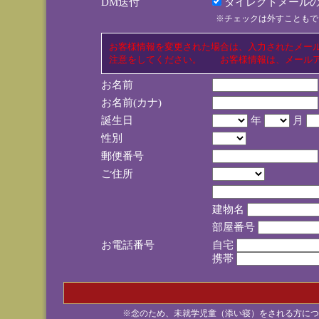
DM送付
ダイレクトメールの
※チェックは外すこともで
お客様情報を変更された場合は、入力されたメー
注意をしてください。 お客様情報は、メールア
お名前
お名前(カナ)
誕生日
年
月
性別
郵便番号
ご住所
建物名
部屋番号
お電話番号
自宅
携帯
※念のため、未就学児童（添い寝）をされる方につ