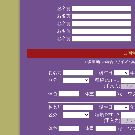
お名前
お名前
お名前
お名前
お名前
ご同
※多頭同伴の場合でサイズの異
お名前
誕生日
区分
種類 PET - 1
(手入力)
体色
体重
kg ワ
お名前
誕生日
区分
種類 PET - 2
(手入力)
体色
体重
kg ワ