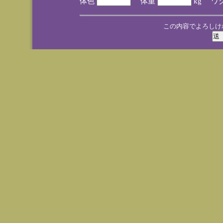
体色
体重
kg ワ
この内容でよろしけ