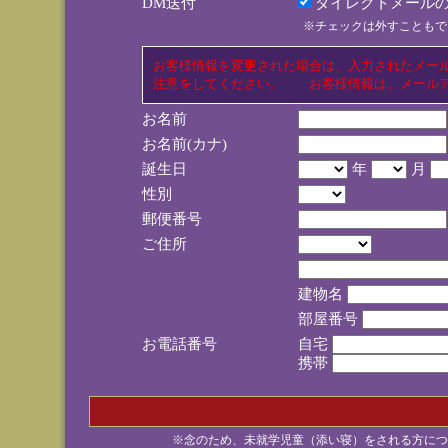
DM送付
ダイレクトメールの
※チェックは外すこともで
お客様情報を変更された場合は、入力されたメー
注意をしてください。 お客様情報は、メールア
お名前
お名前(カナ)
誕生日
年
月
性別
郵便番号
ご住所
建物名
部屋番号
お電話番号
自宅
携帯
※念のため、未就学児童（添い寝）をされる方につ