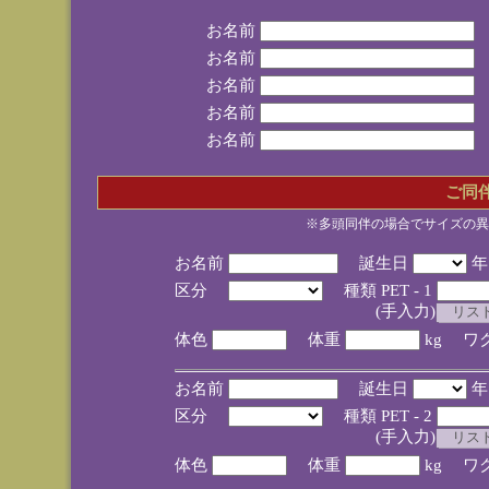
お名前
お名前
お名前
お名前
お名前
ご同
※多頭同伴の場合でサイズの異
お名前
誕生日
区分
種類 PET - 1
(手入力)
体色
体重
kg ワ
お名前
誕生日
区分
種類 PET - 2
(手入力)
体色
体重
kg ワ