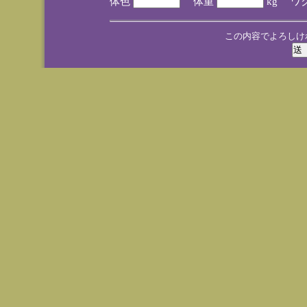
体色
体重
kg ワ
この内容でよろしけ