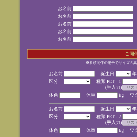
お名前
お名前
お名前
お名前
お名前
ご同
※多頭同伴の場合でサイズの異
お名前
誕生日
区分
種類 PET - 1
(手入力)
体色
体重
kg ワ
お名前
誕生日
区分
種類 PET - 2
(手入力)
体色
体重
kg ワ