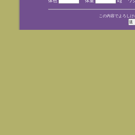
体色
体重
kg ワ
この内容でよろしけ