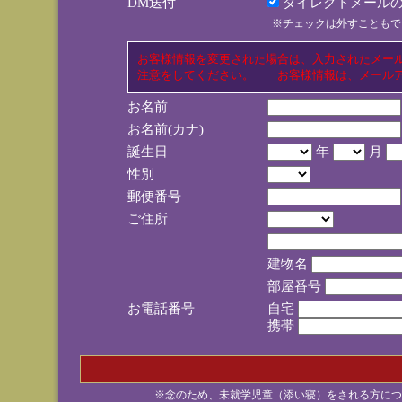
DM送付
ダイレクトメールの
※チェックは外すこともで
お客様情報を変更された場合は、入力されたメー
注意をしてください。 お客様情報は、メールア
お名前
お名前(カナ)
誕生日
年
月
性別
郵便番号
ご住所
建物名
部屋番号
お電話番号
自宅
携帯
※念のため、未就学児童（添い寝）をされる方につ