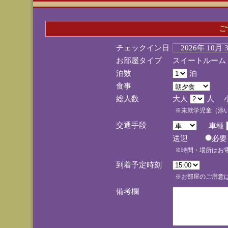
ご
チェックイン日
2026年 10月
お部屋タイプ
スイートルーム
泊数
泊
食事
総人数
大人
人 
※未就学児童（添
交通手段
車種
送迎
必
※時間・場所はお
到着予定時刻
※お部屋のご用意は
備考欄