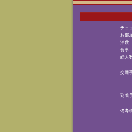
チェ
お部
泊数
食事
総人
交通
到着
備考