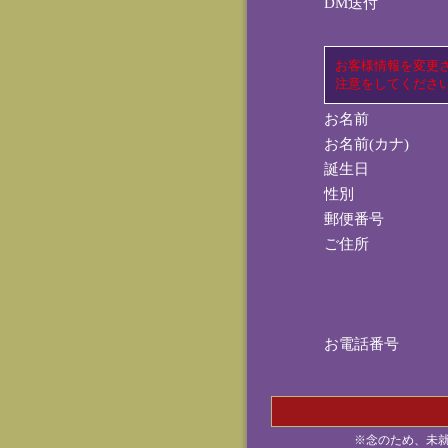
DM送付
お客様情報を変更
注意をしてくださ
お名前
お名前(カナ)
誕生日
性別
郵便番号
ご住所
お電話番号
※念のため、未