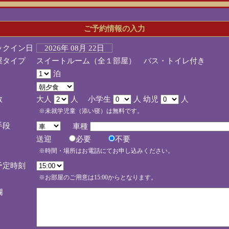
ご予約情報の入力
ックイン日
2026年 08月 22日
屋タイプ
スイートルーム（全１部屋） バス・トイレ付き
泊
数
大人
人 小学生
人 幼児
人
※未就学児童（添い寝）は無料です。
手段
車種
送迎
必要
不要
※時間・場所はお電話にてお申し込みください。
予定時刻
※お部屋のご用意は15:00からとなります。
欄