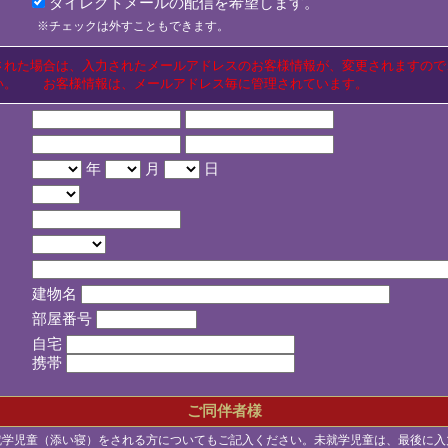
ダイレクトメールの配信を希望します。
※チェックは外すこともできます。
された場合は、入力されたメールアドレスのお客様情報が、変更されますので
い。 お客様情報は、メールアドレス毎に管理されています。
年
月
日
建物名
部屋番号
自宅
携帯
ご同伴者様
就学児童（添い寝）をされる方についてもご記入ください。未就学児童は、最後に入