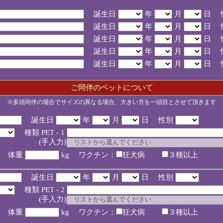
誕生日
年
月
日 
誕生日
年
月
日 
誕生日
年
月
日 
誕生日
年
月
日 
誕生日
年
月
日 
ご同伴のペットについて
※多頭同伴の場合でサイズの異なる場合、大きい方を一頭目とさせて頂きます
誕生日
年
月
日 性別
種類 PET - 1
入力)
体重
kg ワクチン：
狂犬病
３種以上
誕生日
年
月
日 性別
種類 PET - 2
入力)
体重
kg ワクチン：
狂犬病
３種以上