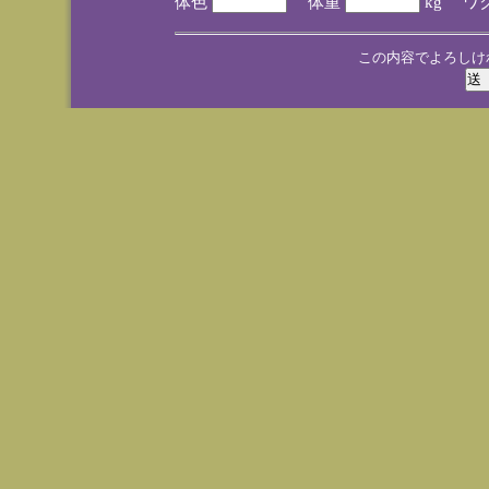
体色
体重
kg ワ
この内容でよろしけ