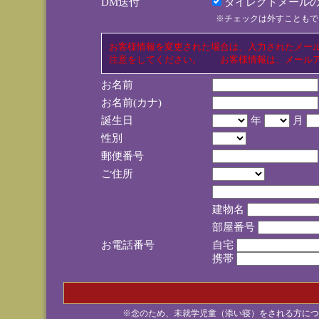
DM送付
ダイレクトメールの
※チェックは外すこともで
お客様情報を変更された場合は、入力されたメー
注意をしてください。 お客様情報は、メールア
お名前
お名前(カナ)
誕生日
年
月
性別
郵便番号
ご住所
建物名
部屋番号
お電話番号
自宅
携帯
※念のため、未就学児童（添い寝）をされる方につ