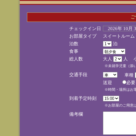
ご
チェックイン日
2026年 10月
お部屋タイプ
スイートルーム
泊数
泊
食事
総人数
大人
人 
※未就学児童（添
交通手段
車種
送迎
必
※時間・場所はお
到着予定時刻
※お部屋のご用意は
備考欄