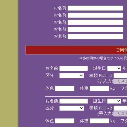
お名前
お名前
お名前
お名前
お名前
ご同
※多頭同伴の場合でサイズの異
お名前
誕生日
区分
種類 PET - 1
(手入力)
体色
体重
kg ワ
お名前
誕生日
区分
種類 PET - 2
(手入力)
体色
体重
kg ワ