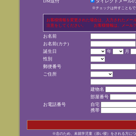
DM送付
ダイレクトメールの
※チェックは外すこともで
お客様情報を変更された場合は、入力されたメー
注意をしてください。 お客様情報は、メールア
お名前
お名前(カナ)
誕生日
年
月
性別
郵便番号
ご住所
建物名
部屋番号
お電話番号
自宅
携帯
※念のため、未就学児童（添い寝）をされる方につ