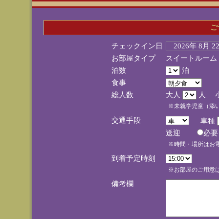
ご
チェックイン日
2026年 8月 
お部屋タイプ
スイートルーム
泊数
泊
食事
総人数
大人
人 
※未就学児童（添
交通手段
車種
送迎
必
※時間・場所はお
到着予定時刻
※お部屋のご用意は
備考欄