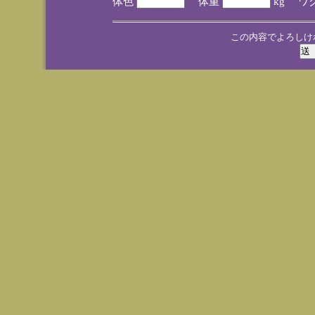
体色
体重
kg ワ
この内容でよろしけ