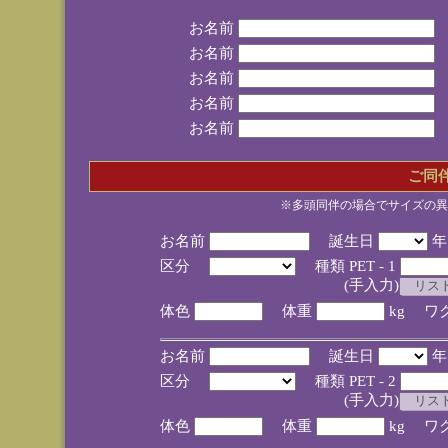
お名前
お名前
お名前
お名前
お名前
ご同
※多頭同伴の場合でサイズの異
お名前
誕生日
区分
種類 PET - 1
(手入力)
体色
体重
kg ワ
お名前
誕生日
区分
種類 PET - 2
(手入力)
体色
体重
kg ワ