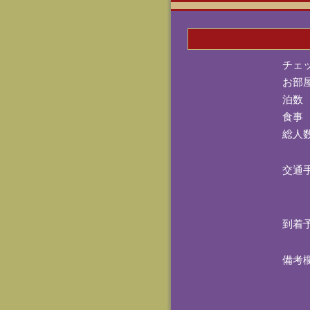
チェ
お部
泊数
食事
総人
交通
到着
備考