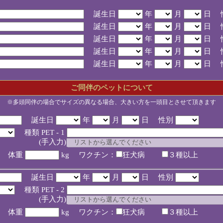
誕生日
年
月
日 
誕生日
年
月
日 
誕生日
年
月
日 
誕生日
年
月
日 
誕生日
年
月
日 
ご同伴のペットについて
※多頭同伴の場合でサイズの異なる場合、大きい方を一頭目とさせて頂きます
誕生日
年
月
日 性別
種類 PET - 1
入力)
体重
kg ワクチン：
狂犬病
３種以上
誕生日
年
月
日 性別
種類 PET - 2
入力)
体重
kg ワクチン：
狂犬病
３種以上