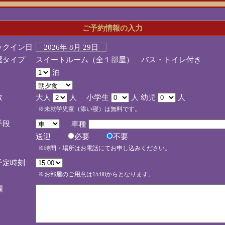
ご予約情報の入力
ックイン日
2026年 8月 29日
屋タイプ
スイートルーム（全１部屋） バス・トイレ付き
泊
数
大人
人 小学生
人 幼児
人
※未就学児童（添い寝）は無料です。
手段
車種
送迎
必要
不要
※時間・場所はお電話にてお申し込みください。
予定時刻
※お部屋のご用意は15:00からとなります。
欄