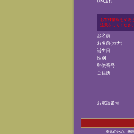
DM送付
お客様情報を変更
注意をしてくださ
お名前
お名前(カナ)
誕生日
性別
郵便番号
ご住所
お電話番号
※念のため、未