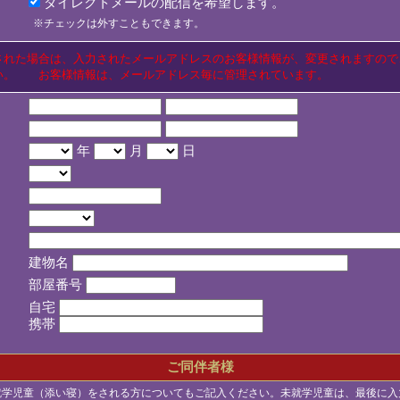
ダイレクトメールの配信を希望します。
※チェックは外すこともできます。
された場合は、入力されたメールアドレスのお客様情報が、変更されますので
い。 お客様情報は、メールアドレス毎に管理されています。
年
月
日
建物名
部屋番号
自宅
携帯
ご同伴者様
就学児童（添い寝）をされる方についてもご記入ください。未就学児童は、最後に入