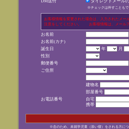
DM送付
ダイレクトメールの
※チェックは外すこともで
お客様情報を変更された場合は、入力されたメー
注意をしてください。 お客様情報は、メールア
お名前
お名前(カナ)
誕生日
年
月
性別
郵便番号
ご住所
建物名
部屋番号
お電話番号
自宅
携帯
※念のため、未就学児童（添い寝）をされる方につ