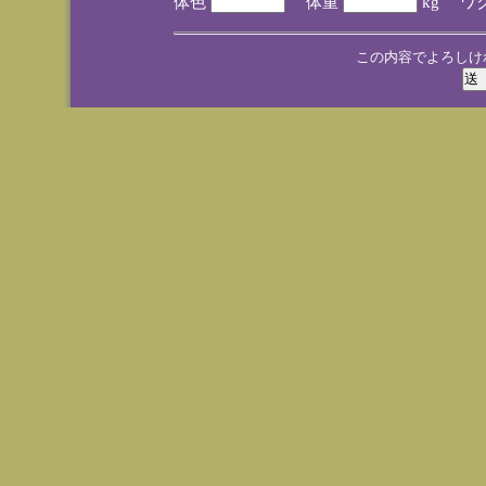
体色
体重
kg ワ
この内容でよろしけ