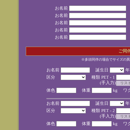
お名前
お名前
お名前
お名前
お名前
ご同
※多頭同伴の場合でサイズの異
お名前
誕生日
区分
種類 PET - 1
(手入力)
体色
体重
kg ワ
お名前
誕生日
区分
種類 PET - 2
(手入力)
体色
体重
kg ワ