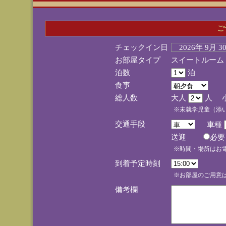
ご
チェックイン日
2026年 9月 
お部屋タイプ
スイートルーム
泊数
泊
食事
総人数
大人
人 
※未就学児童（添
交通手段
車種
送迎
必
※時間・場所はお
到着予定時刻
※お部屋のご用意は
備考欄