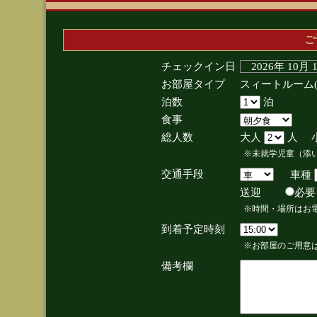
ご
チェックイン日
2026年 10月
お部屋タイプ
スィートルーム
泊数
泊
食事
総人数
大人
人 
※未就学児童（添
交通手段
車種
送迎
必
※時間・場所はお
到着予定時刻
※お部屋のご用意は
備考欄