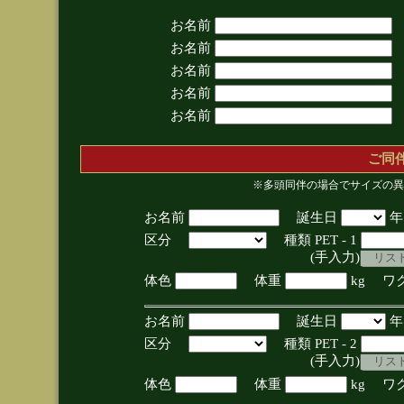
お名前
お名前
お名前
お名前
お名前
ご同
※多頭同伴の場合でサイズの異
お名前
誕生日
区分
種類 PET - 1
(手入力)
体色
体重
kg ワ
お名前
誕生日
区分
種類 PET - 2
(手入力)
体色
体重
kg ワ