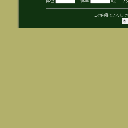
体色
体重
kg ワ
この内容でよろしけ