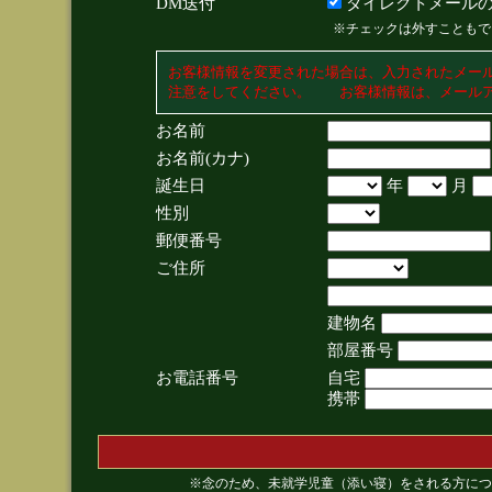
DM送付
ダイレクトメールの
※チェックは外すこともで
お客様情報を変更された場合は、入力されたメー
注意をしてください。 お客様情報は、メールア
お名前
お名前(カナ)
誕生日
年
月
性別
郵便番号
ご住所
建物名
部屋番号
お電話番号
自宅
携帯
※念のため、未就学児童（添い寝）をされる方につ