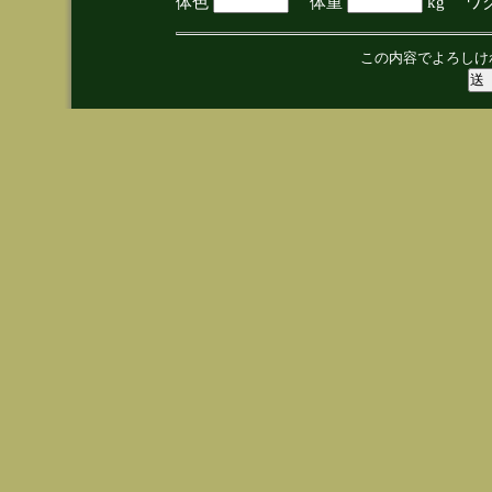
体色
体重
kg ワ
この内容でよろしけ