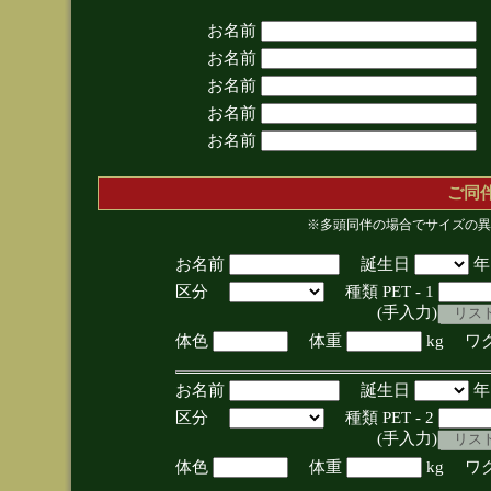
お名前
お名前
お名前
お名前
お名前
ご同
※多頭同伴の場合でサイズの異
お名前
誕生日
区分
種類 PET - 1
(手入力)
体色
体重
kg ワ
お名前
誕生日
区分
種類 PET - 2
(手入力)
体色
体重
kg ワ