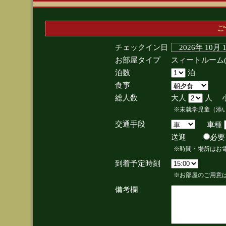
ご
チェックイン日
2026年 10月
お部屋タイプ
スィートルーム
泊数
泊
食事
総人数
大人
人 
※未就学児童（添
交通手段
車種
送迎
必
※時間・場所はお
到着予定時刻
※お部屋のご用意は
備考欄