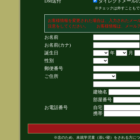
DM送付
ダイレクトメールの
※チェックは外すこともで
お客様情報を変更された場合は、入力されたメー
注意をしてください。 お客様情報は、メールア
お名前
お名前(カナ)
誕生日
年
月
性別
郵便番号
ご住所
建物名
部屋番号
お電話番号
自宅
携帯
※念のため、未就学児童（添い寝）をされる方につ