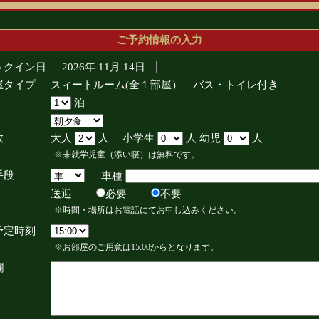
ご予約情報の入力
ックイン日
2026年 11月 14日
屋タイプ
スィートルーム(全１部屋） バス・トイレ付き
泊
数
大人
人 小学生
人 幼児
人
※未就学児童（添い寝）は無料です。
手段
車種
送迎
必要
不要
※時間・場所はお電話にてお申し込みください。
予定時刻
※お部屋のご用意は15:00からとなります。
欄