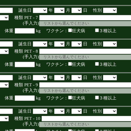
誕生日
年
月
日 性別
種類 PET - 7
入力)
体重
kg ワクチン：
狂犬病
３種以上
誕生日
年
月
日 性別
種類 PET - 8
入力)
体重
kg ワクチン：
狂犬病
３種以上
誕生日
年
月
日 性別
種類 PET - 9
入力)
体重
kg ワクチン：
狂犬病
３種以上
誕生日
年
月
日 性別
種類 PET - 10
入力)