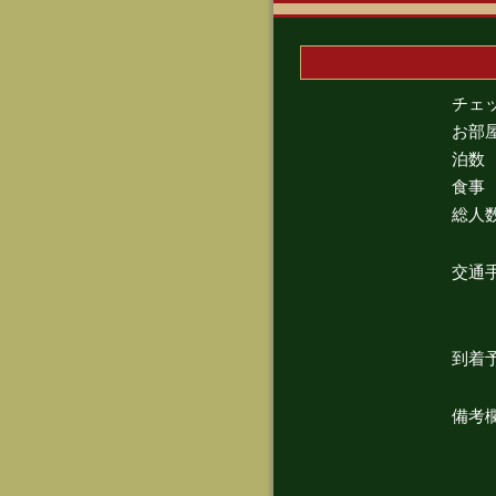
チェ
お部
泊数
食事
総人
交通
到着
備考