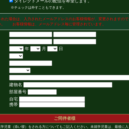
ダイレクトメールの配信を希望します。
※チェックは外すこともできます。
された場合は、入力されたメールアドレスのお客様情報が、変更されますので
い。 お客様情報は、メールアドレス毎に管理されています。
年
月
日
建物名
部屋番号
自宅
携帯
ご同伴者様
就学児童（添い寝）をされる方についてもご記入ください。未就学児童は、最後に入