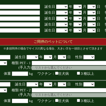
誕生日
年
月
日 
誕生日
年
月
日 
誕生日
年
月
日 
誕生日
年
月
日 
誕生日
年
月
日 
ご同伴のペットについて
※多頭同伴の場合でサイズの異なる場合、大きい方を一頭目とさせて頂きます
誕生日
年
月
日 性別
種類 PET - 1
入力)
体重
kg ワクチン：
狂犬病
３種以上
誕生日
年
月
日 性別
種類 PET - 2
入力)
体重
kg ワクチン：
狂犬病
３種以上