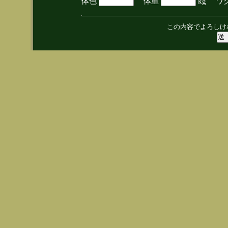
体色
体重
kg ワ
この内容でよろしけ