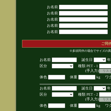
お名前
お名前
お名前
お名前
お名前
ご同
※多頭同伴の場合でサイズの異
お名前
誕生日
区分
種類 PET - 1
(手入力)
体色
体重
kg ワ
お名前
誕生日
区分
種類 PET - 2
(手入力)
体色
体重
kg ワ