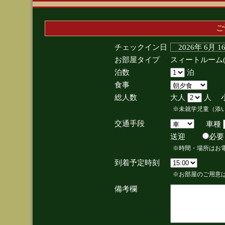
ご
チェックイン日
2026年 6月 
お部屋タイプ
スィートルーム
泊数
泊
食事
総人数
大人
人 
※未就学児童（添
交通手段
車種
送迎
必
※時間・場所はお
到着予定時刻
※お部屋のご用意は
備考欄