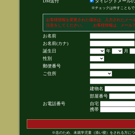
DM送付
ダイレクトメールの
※チェックは外すこともで
お客様情報を変更された場合は、入力されたメー
注意をしてください。 お客様情報は、メールア
お名前
お名前(カナ)
誕生日
年
月
性別
郵便番号
ご住所
建物名
部屋番号
お電話番号
自宅
携帯
※念のため、未就学児童（添い寝）をされる方につ