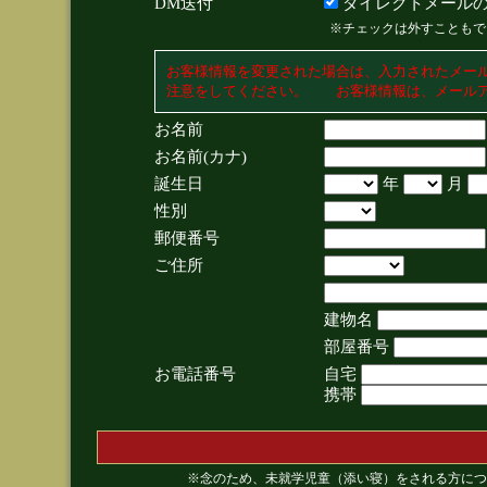
DM送付
ダイレクトメールの
※チェックは外すこともで
お客様情報を変更された場合は、入力されたメー
注意をしてください。 お客様情報は、メールア
お名前
お名前(カナ)
誕生日
年
月
性別
郵便番号
ご住所
建物名
部屋番号
お電話番号
自宅
携帯
※念のため、未就学児童（添い寝）をされる方につ