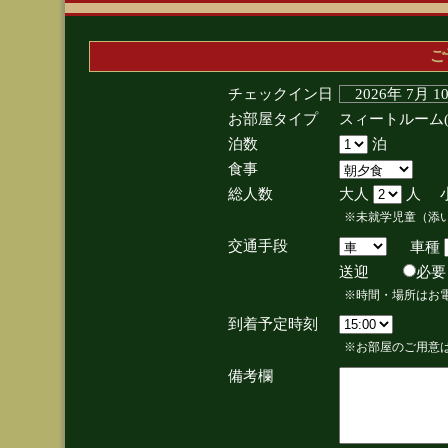
ご
チェックイン日
2026年 7月 
お部屋タイプ
スィートルーム
泊数
泊
食事
総人数
大人
人 
※未就学児童（添
交通手段
車種
送迎
必
※時間・場所はお
到着予定時刻
※お部屋のご用意は
備考欄