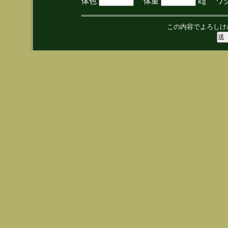
体色
体重
kg ワ
この内容でよろしけ