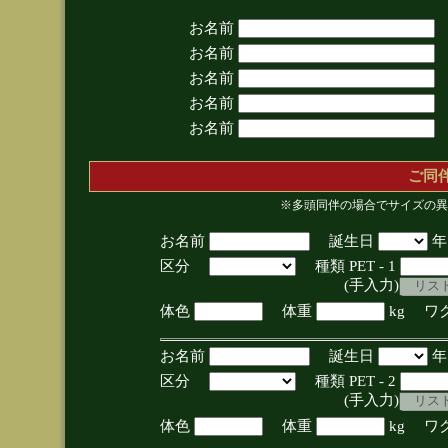
お名前
お名前
お名前
お名前
お名前
ご同
※多頭同伴の場合でサイズの異
お名前
誕生日
区分
種類 PET - 1
(手入力)
体色
体重
kg ワ
お名前
誕生日
区分
種類 PET - 2
(手入力)
体色
体重
kg ワ