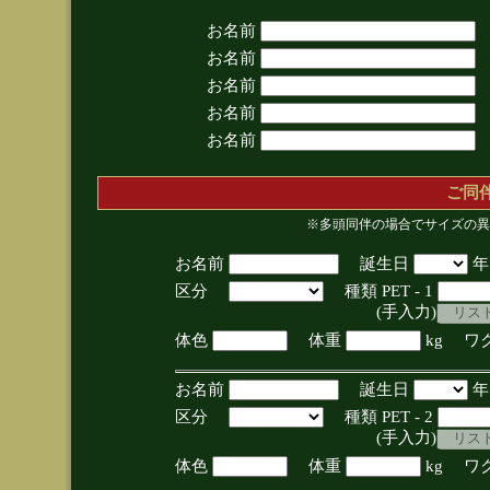
お名前
お名前
お名前
お名前
お名前
ご同
※多頭同伴の場合でサイズの異
お名前
誕生日
区分
種類 PET - 1
(手入力)
体色
体重
kg ワ
お名前
誕生日
区分
種類 PET - 2
(手入力)
体色
体重
kg ワ