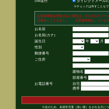
DM送付
ダイレクトメールの
※チェックは外すこともで
お客様情報を変更された場合は、入力されたメー
注意をしてください。 お客様情報は、メールア
お名前
お名前(カナ)
誕生日
年
月
性別
郵便番号
ご住所
建物名
部屋番号
お電話番号
自宅
携帯
※念のため、未就学児童（添い寝）をされる方につ