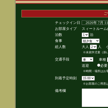
ご
チェックイン日
2026年 7月 
お部屋タイプ
スィートルーム
泊数
泊
食事
総人数
大人
人 
※未就学児童（添
交通手段
車種
送迎
必
※時間・場所はお
到着予定時刻
※お部屋のご用意は
備考欄