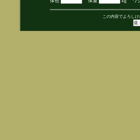
体色
体重
kg ワ
この内容でよろしけ