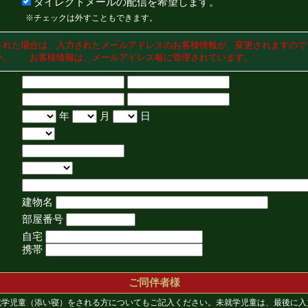
ダイレクトメールの配信を希望します。
※チェックは外すこともできます。
された場合は、入力されたメールアドレスのお客様情報が、変更されますので
い。 お客様情報は、メールアドレス毎に管理されています。
年
月
日
建物名
部屋番号
自宅
携帯
ご同伴者様
就学児童（添い寝）をされる方についてもご記入ください。未就学児童は、最後に入