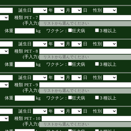
誕生日
年
月
日 性別
種類 PET - 7
入力)
体重
kg ワクチン：
狂犬病
３種以上
誕生日
年
月
日 性別
種類 PET - 8
入力)
体重
kg ワクチン：
狂犬病
３種以上
誕生日
年
月
日 性別
種類 PET - 9
入力)
体重
kg ワクチン：
狂犬病
３種以上
誕生日
年
月
日 性別
種類 PET - 10
入力)