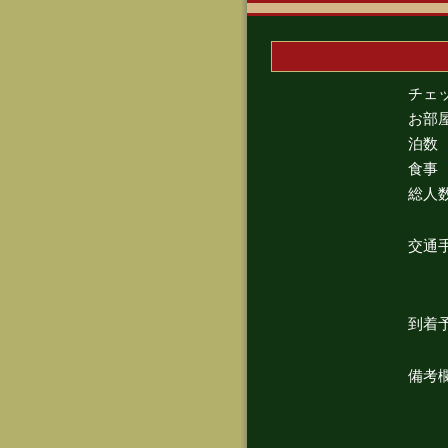
チェ
お部
泊数
食事
総人
交通
到着
備考