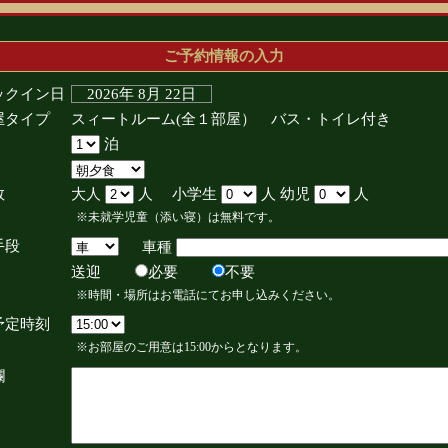
ご予約情報の入力
ックイン日
2026年 8月 22日
屋タイプ
スィートルーム(全１部屋） バス・トイレ付き
泊
数
大人
人 小学生
人 幼児
人
※未就学児童（添い寝）は無料です。
手段
車種
送迎
必要
不要
※時間・場所はお電話にてお申し込みください。
予定時刻
※お部屋のご用意は15:00からとなります。
欄