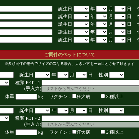
誕生日
年
月
日 
誕生日
年
月
日 
誕生日
年
月
日 
誕生日
年
月
日 
誕生日
年
月
日 
ご同伴のペットについて
※多頭同伴の場合でサイズの異なる場合、大きい方を一頭目とさせて頂きます
誕生日
年
月
日 性別
種類 PET - 1
入力)
体重
kg ワクチン：
狂犬病
３種以上
誕生日
年
月
日 性別
種類 PET - 2
入力)
体重
kg ワクチン：
狂犬病
３種以上