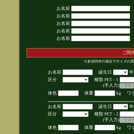
お名前
お名前
お名前
お名前
お名前
ご同
※多頭同伴の場合でサイズの異
お名前
誕生日
区分
種類 PET - 1
(手入力)
体色
体重
kg ワ
お名前
誕生日
区分
種類 PET - 2
(手入力)
体色
体重
kg ワ