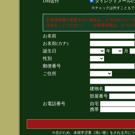
DM送付
ダイレクトメールの
※チェックは外すこともで
お客様情報を変更された場合は、入力されたメー
注意をしてください。 お客様情報は、メールア
お名前
お名前(カナ)
誕生日
年
月
性別
郵便番号
ご住所
建物名
部屋番号
お電話番号
自宅
携帯
※念のため、未就学児童（添い寝）をされる方につ