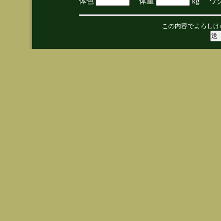
体色
体重
kg ワ
この内容でよろしけ