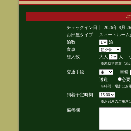
ご
チェックイン日
2026年 8月 
お部屋タイプ
スィートルーム
泊数
泊
食事
総人数
大人
人 
※未就学児童（添
交通手段
車種
送迎
必
※時間・場所はお
到着予定時刻
※お部屋のご用意は
備考欄