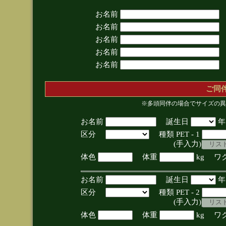
お名前
お名前
お名前
お名前
お名前
ご同
※多頭同伴の場合でサイズの異
お名前
誕生日
区分
種類 PET - 1
(手入力)
体色
体重
kg ワ
お名前
誕生日
区分
種類 PET - 2
(手入力)
体色
体重
kg ワ