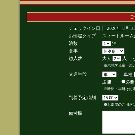
ご
チェックイン日
2026年 8月 
お部屋タイプ
スィートルーム
泊数
泊
食事
総人数
大人
人 
※未就学児童（添
交通手段
車種
送迎
必
※時間・場所はお
到着予定時刻
※お部屋のご用意は
備考欄