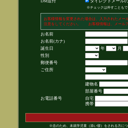
DM送付
ダイレクトメールの
※チェックは外すこともで
お客様情報を変更された場合は、入力されたメー
注意をしてください。 お客様情報は、メールア
お名前
お名前(カナ)
誕生日
年
月
性別
郵便番号
ご住所
建物名
部屋番号
お電話番号
自宅
携帯
※念のため、未就学児童（添い寝）をされる方につ