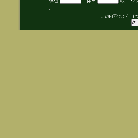
体色
体重
kg ワ
この内容でよろしけ