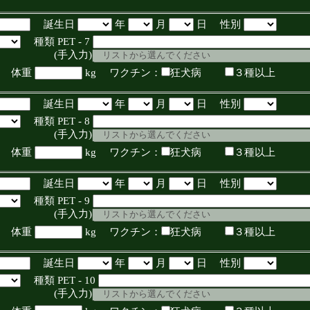
誕生日
年
月
日 性別
種類 PET - 7
入力)
体重
kg ワクチン：
狂犬病
３種以上
誕生日
年
月
日 性別
種類 PET - 8
入力)
体重
kg ワクチン：
狂犬病
３種以上
誕生日
年
月
日 性別
種類 PET - 9
入力)
体重
kg ワクチン：
狂犬病
３種以上
誕生日
年
月
日 性別
種類 PET - 10
入力)