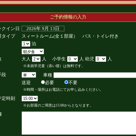
ご予約情報の入力
ックイン日
2026年 9月 13日
屋タイプ
スィートルーム(全１部屋） バス・トイレ付き
泊
数
大人
人 小学生
人 幼児
人
※未就学児童（添い寝）は無料です。
手段
車種
送迎
必要
不要
※時間・場所はお電話にてお申し込みください。
予定時刻
※お部屋のご用意は15:00からとなります。
欄