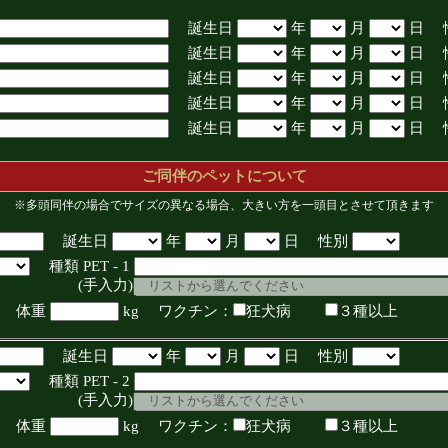
誕生日
年
月
日 
誕生日
年
月
日 
誕生日
年
月
日 
誕生日
年
月
日 
誕生日
年
月
日 
ご同伴のペットについて
※多頭同伴の場合でサイズの異なる場合、大きい方を一頭目とさせて頂きます
誕生日
年
月
日 性別
種類 PET - 1
入力)
体重
kg ワクチン：
狂犬病
３種以上
誕生日
年
月
日 性別
種類 PET - 2
入力)
体重
kg ワクチン：
狂犬病
３種以上