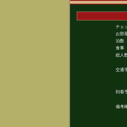
チェ
お部
泊数
食事
総人
交通
到着
備考