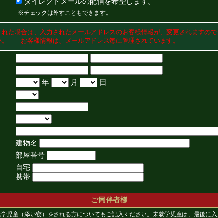
ダイレクトメールの配信を希望します。
※チェックは外すこともできます。
された場合は、入力されたメールアドレスのお客様情報が、変更されますので
い。 お客様情報は、メールアドレス毎に管理されています。
年
月
日
建物名
部屋番号
自宅
携帯
ご同伴者様
就学児童（添い寝）をされる方についてもご記入ください。未就学児童は、最後に入