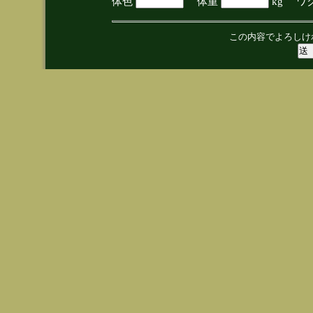
体色
体重
kg ワ
この内容でよろしけ