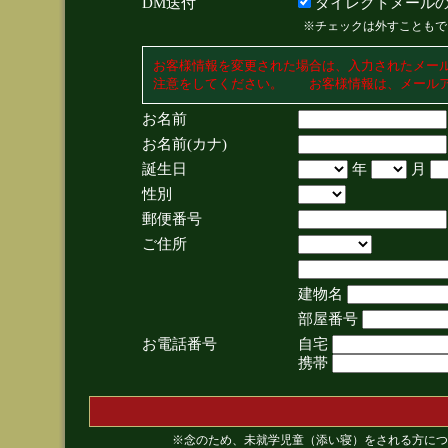
DM送付
ダイレクトメールの
※チェックは外すこともで
お客様情報を変更された場合は、入力されたメー
注意をしてください。 お客様情報は、メールア
お名前
お名前(カナ)
誕生日
年
月
性別
郵便番号
ご住所
建物名
部屋番号
お電話番号
自宅
携帯
※念のため、未就学児童（添い寝）をされる方につ