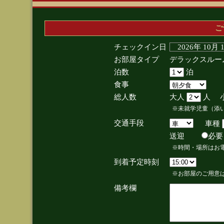
ご
チェックイン日
2026年 10月
お部屋タイプ
デラックスルー
泊数
泊
食事
総人数
大人
人 
※未就学児童（添
交通手段
車種
送迎
必
※時間・場所はお
到着予定時刻
※お部屋のご用意は
備考欄