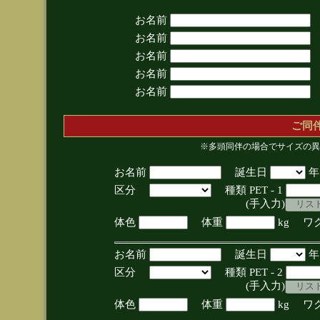
お名前
お名前
お名前
お名前
お名前
ご同
※多頭同伴の場合でサイズの異
お名前
誕生日
区分
種類 PET - 1
(手入力)
体色
体重
kg ワ
お名前
誕生日
区分
種類 PET - 2
(手入力)
体色
体重
kg ワ