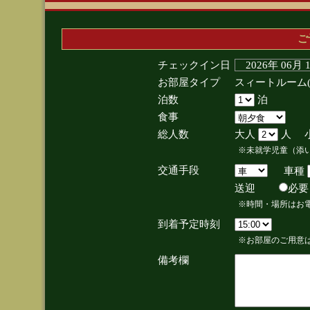
ご
チェックイン日
2026年 06月
お部屋タイプ
スィートルーム
泊数
泊
食事
総人数
大人
人 
※未就学児童（添
交通手段
車種
送迎
必
※時間・場所はお
到着予定時刻
※お部屋のご用意は
備考欄