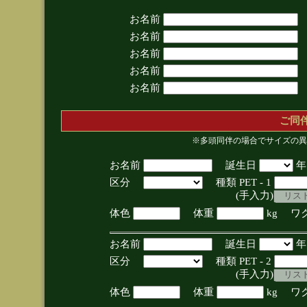
お名前
お名前
お名前
お名前
お名前
ご同
※多頭同伴の場合でサイズの異
お名前
誕生日
区分
種類 PET - 1
(手入力)
体色
体重
kg ワ
お名前
誕生日
区分
種類 PET - 2
(手入力)
体色
体重
kg ワ