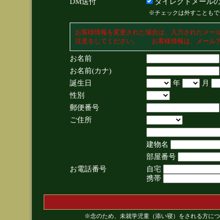
DM送付
ダイレクトメールの
※チェックは外すこともで
お客様情報を変更された場合は、入力されたメー
注意をしてください。 お客様情報は、メールア
お名前
お名前(カナ)
誕生日
年
月
性別
郵便番号
ご住所
建物名
部屋番号
お電話番号
自宅
携帯
※念のため、未就学児童（添い寝）をされる方につ