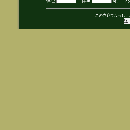
体色
体重
kg ワ
この内容でよろしけ