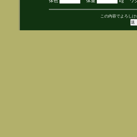
体色
体重
kg ワ
この内容でよろしけ