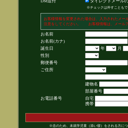
DM送付
ダイレクトメールの
※チェックは外すこともで
お客様情報を変更された場合は、入力されたメー
注意をしてください。 お客様情報は、メールア
お名前
お名前(カナ)
誕生日
年
月
性別
郵便番号
ご住所
建物名
部屋番号
お電話番号
自宅
携帯
※念のため、未就学児童（添い寝）をされる方につ