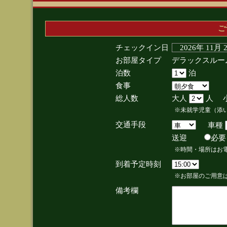
ご
チェックイン日
2026年 11月
お部屋タイプ
デラックスルー
泊数
泊
食事
総人数
大人
人 
※未就学児童（添
交通手段
車種
送迎
必
※時間・場所はお
到着予定時刻
※お部屋のご用意は
備考欄