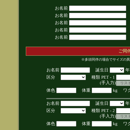
お名前
お名前
お名前
お名前
お名前
ご同
※多頭同伴の場合でサイズの異
お名前
誕生日
区分
種類 PET - 1
(手入力)
体色
体重
kg ワ
お名前
誕生日
区分
種類 PET - 2
(手入力)
体色
体重
kg ワ