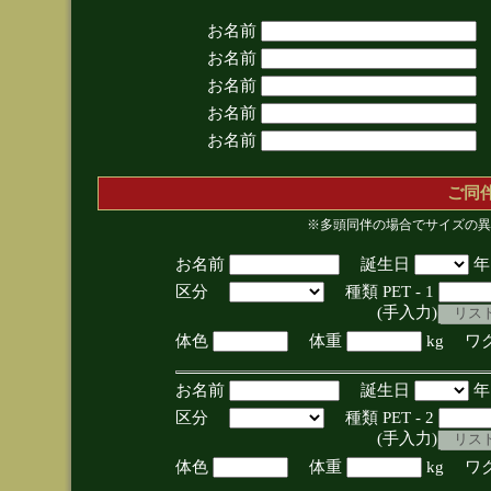
お名前
お名前
お名前
お名前
お名前
ご同
※多頭同伴の場合でサイズの異
お名前
誕生日
区分
種類 PET - 1
(手入力)
体色
体重
kg ワ
お名前
誕生日
区分
種類 PET - 2
(手入力)
体色
体重
kg ワ