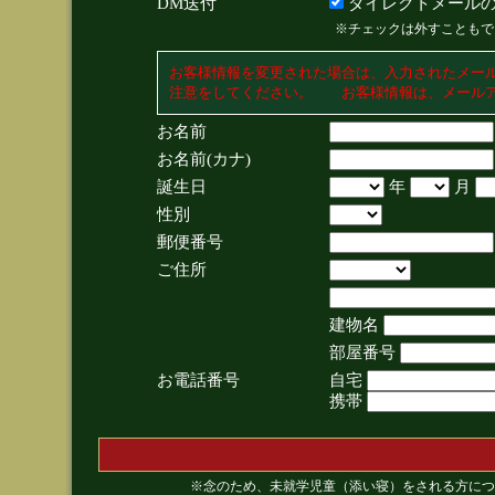
DM送付
ダイレクトメールの
※チェックは外すこともで
お客様情報を変更された場合は、入力されたメー
注意をしてください。 お客様情報は、メールア
お名前
お名前(カナ)
誕生日
年
月
性別
郵便番号
ご住所
建物名
部屋番号
お電話番号
自宅
携帯
※念のため、未就学児童（添い寝）をされる方につ