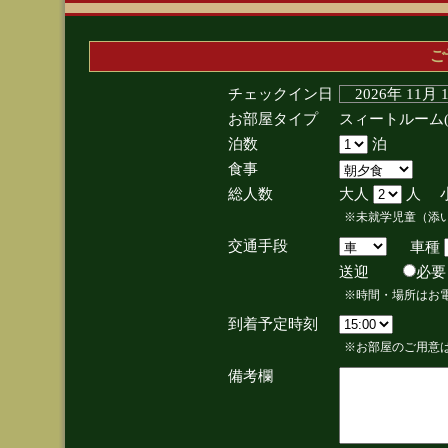
ご
チェックイン日
2026年 11月
お部屋タイプ
スィートルーム
泊数
泊
食事
総人数
大人
人 
※未就学児童（添
交通手段
車種
送迎
必
※時間・場所はお
到着予定時刻
※お部屋のご用意は
備考欄