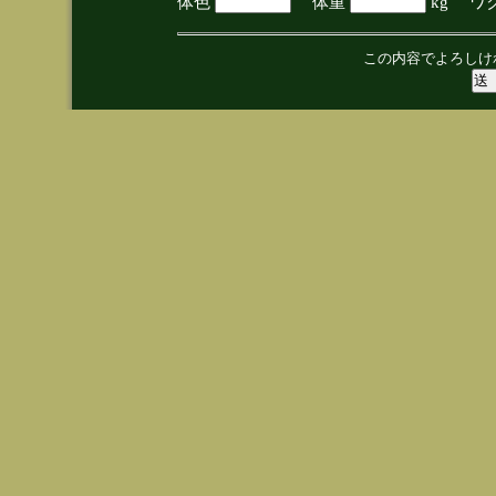
体色
体重
kg ワ
この内容でよろしけ