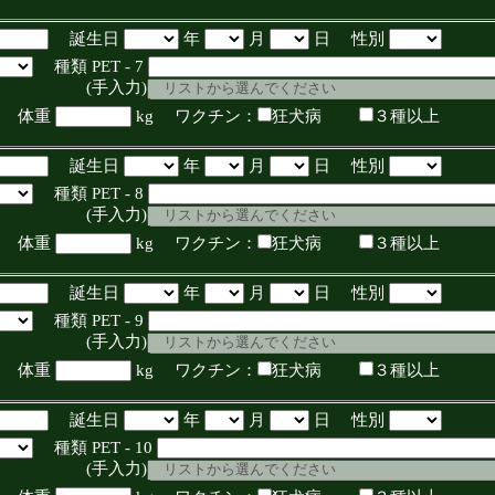
誕生日
年
月
日 性別
種類 PET - 7
入力)
体重
kg ワクチン：
狂犬病
３種以上
誕生日
年
月
日 性別
種類 PET - 8
入力)
体重
kg ワクチン：
狂犬病
３種以上
誕生日
年
月
日 性別
種類 PET - 9
入力)
体重
kg ワクチン：
狂犬病
３種以上
誕生日
年
月
日 性別
種類 PET - 10
入力)