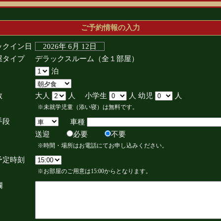
ご予約情報の入力
ックイン日
2026年 6月 12日
屋タイプ
デラックスルーム（全１部屋）
泊
数
大人
人 小学生
人 幼児
人
※未就学児童（添い寝）は無料です。
手段
車種
送迎
必要
不要
※時間・場所はお電話にてお申し込みください。
予定時刻
※お部屋のご用意は15:00からとなります。
欄