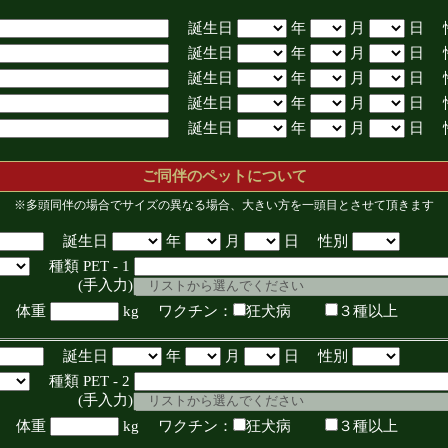
誕生日
年
月
日 
誕生日
年
月
日 
誕生日
年
月
日 
誕生日
年
月
日 
誕生日
年
月
日 
ご同伴のペットについて
※多頭同伴の場合でサイズの異なる場合、大きい方を一頭目とさせて頂きます
誕生日
年
月
日 性別
種類 PET - 1
入力)
体重
kg ワクチン：
狂犬病
３種以上
誕生日
年
月
日 性別
種類 PET - 2
入力)
体重
kg ワクチン：
狂犬病
３種以上