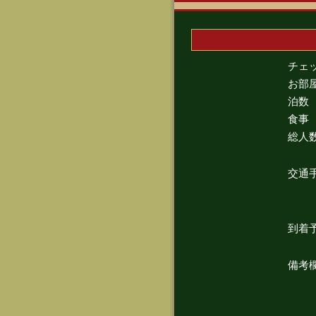
チェ
お部
泊数
食事
総人
交通
到着
備考