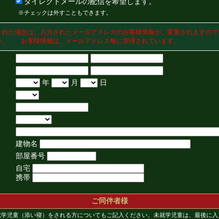
ダイレクトメールの配信を希望します。
※チェックは外すこともできます。
された場合は、入力されたメールアドレスのお客様情報が、変更されますので
い。 お客様情報は、メールアドレス毎に管理されています。
年
月
日
建物名
部屋番号
自宅
携帯
ご同伴者様
就学児童（添い寝）をされる方についてもご記入ください。未就学児童は、最後に入