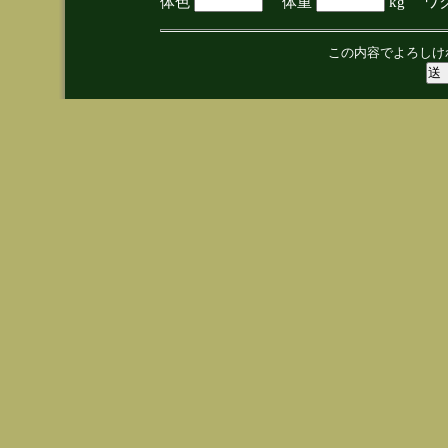
体色
体重
kg ワ
この内容でよろしけ