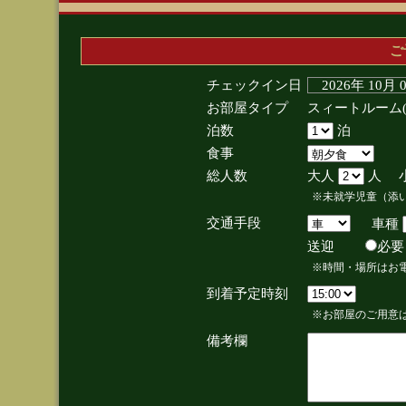
ご
チェックイン日
2026年 10月
お部屋タイプ
スィートルーム
泊数
泊
食事
総人数
大人
人 
※未就学児童（添
交通手段
車種
送迎
必
※時間・場所はお
到着予定時刻
※お部屋のご用意は
備考欄