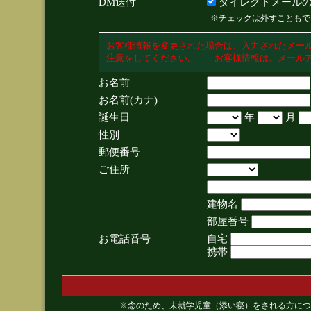
DM送付
ダイレクトメールの
※チェックは外すこともで
お客様情報を変更された場合は、入力されたメー
注意をしてください。 お客様情報は、メールア
お名前
お名前(カナ)
誕生日
年
月
性別
郵便番号
ご住所
建物名
部屋番号
お電話番号
自宅
携帯
※念のため、未就学児童（添い寝）をされる方につ