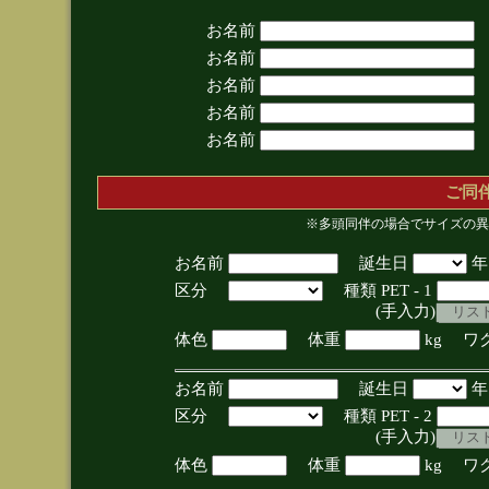
お名前
お名前
お名前
お名前
お名前
ご同
※多頭同伴の場合でサイズの異
お名前
誕生日
区分
種類 PET - 1
(手入力)
体色
体重
kg ワ
お名前
誕生日
区分
種類 PET - 2
(手入力)
体色
体重
kg ワ