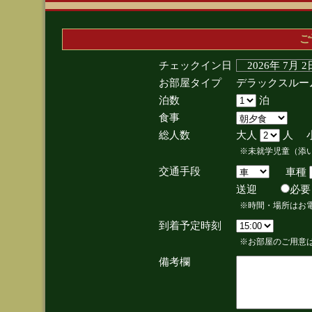
ご
チェックイン日
2026年 7月 
お部屋タイプ
デラックスルー
泊数
泊
食事
総人数
大人
人 
※未就学児童（添
交通手段
車種
送迎
必
※時間・場所はお
到着予定時刻
※お部屋のご用意は
備考欄