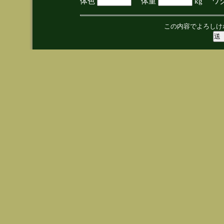
体色
体重
kg ワ
この内容でよろしけ