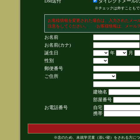
DM送付
ダイレクトメールの
※チェックは外すこともで
お客様情報を変更された場合は、入力されたメー
注意をしてください。 お客様情報は、メールア
お名前
お名前(カナ)
誕生日
年
月
性別
郵便番号
ご住所
建物名
部屋番号
お電話番号
自宅
携帯
※念のため、未就学児童（添い寝）をされる方につ