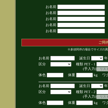
お名前
お名前
お名前
お名前
お名前
ご同
※多頭同伴の場合でサイズの異
お名前
誕生日
区分
種類 PET - 1
(手入力)
体色
体重
kg ワ
お名前
誕生日
区分
種類 PET - 2
(手入力)
体色
体重
kg ワ