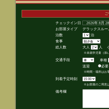
ご
チェックイン日
2026年 8月 
お部屋タイプ
デラックスルー
泊数
泊
食事
総人数
大人
人 
※未就学児童（添
交通手段
車種
送迎
必
※時間・場所はお
到着予定時刻
※お部屋のご用意は
備考欄