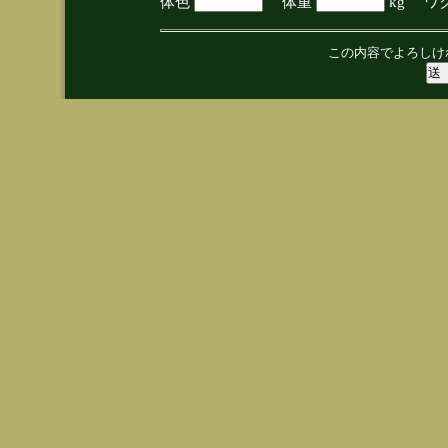
体色
体重
kg ワ
この内容でよろしけ