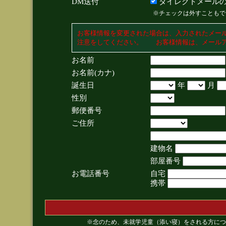
DM送付
ダイレクトメールの
※チェックは外すこともで
お客様情報を変更された場合は、入力されたメー
注意をしてください。 お客様情報は、メールア
お名前
お名前(カナ)
誕生日
年
月
性別
郵便番号
ご住所
建物名
部屋番号
お電話番号
自宅
携帯
※念のため、未就学児童（添い寝）をされる方につ