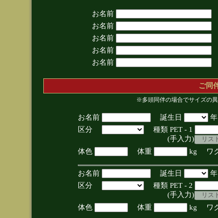
お名前
お名前
お名前
お名前
お名前
ご同
※多頭同伴の場合でサイズの異
お名前
誕生日
区分
種類 PET - 1
(手入力)
体色
体重
kg ワ
お名前
誕生日
区分
種類 PET - 2
(手入力)
体色
体重
kg ワ