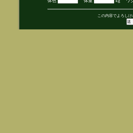
体色
体重
kg ワ
この内容でよろしけ