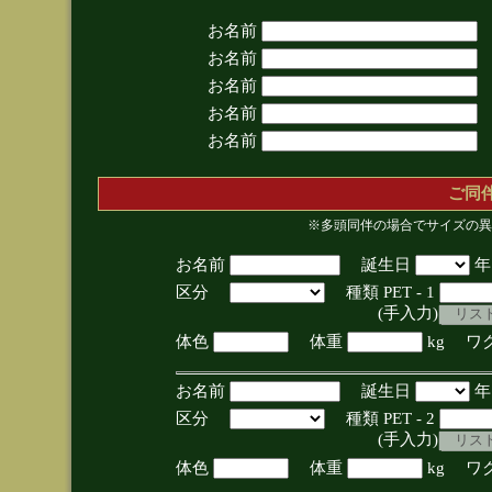
お名前
お名前
お名前
お名前
お名前
ご同
※多頭同伴の場合でサイズの異
お名前
誕生日
区分
種類 PET - 1
(手入力)
体色
体重
kg ワ
お名前
誕生日
区分
種類 PET - 2
(手入力)
体色
体重
kg ワ