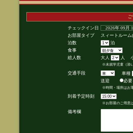
ご
チェックイン日
2026年 09月
お部屋タイプ
スィートルーム
泊数
泊
食事
総人数
大人
人 
※未就学児童（添
交通手段
車種
送迎
必
※時間・場所はお
到着予定時刻
※お部屋のご用意は
備考欄