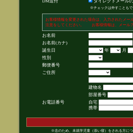
DM送付
ダイレクトメールの
※チェックは外すこともで
お客様情報を変更された場合は、入力されたメー
注意をしてください。 お客様情報は、メールア
お名前
お名前(カナ)
誕生日
年
月
性別
郵便番号
ご住所
建物名
部屋番号
お電話番号
自宅
携帯
※念のため、未就学児童（添い寝）をされる方につ