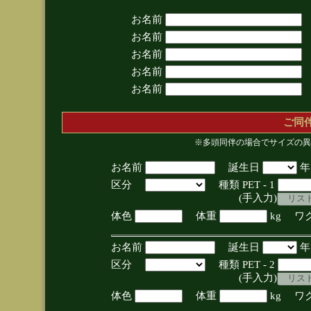
お名前
お名前
お名前
お名前
お名前
ご同
※多頭同伴の場合でサイズの異
お名前
誕生日
区分
種類 PET - 1
(手入力)
体色
体重
kg ワ
お名前
誕生日
区分
種類 PET - 2
(手入力)
体色
体重
kg ワ