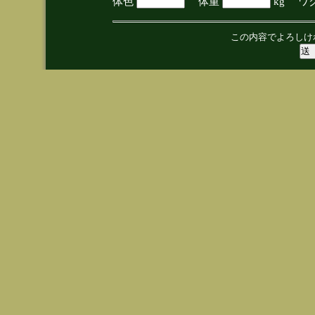
体色
体重
kg ワ
この内容でよろしけ