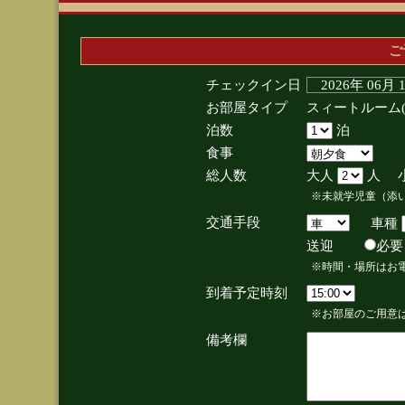
ご
チェックイン日
2026年 06月
お部屋タイプ
スィートルーム
泊数
泊
食事
総人数
大人
人 
※未就学児童（添
交通手段
車種
送迎
必
※時間・場所はお
到着予定時刻
※お部屋のご用意は
備考欄