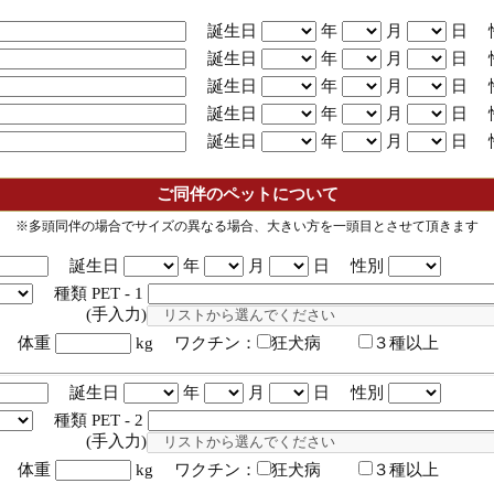
誕生日
年
月
日 
誕生日
年
月
日 
誕生日
年
月
日 
誕生日
年
月
日 
誕生日
年
月
日 
ご同伴のペットについて
※多頭同伴の場合でサイズの異なる場合、大きい方を一頭目とさせて頂きます
誕生日
年
月
日 性別
種類 PET - 1
入力)
体重
kg ワクチン：
狂犬病
３種以上
誕生日
年
月
日 性別
種類 PET - 2
入力)
体重
kg ワクチン：
狂犬病
３種以上