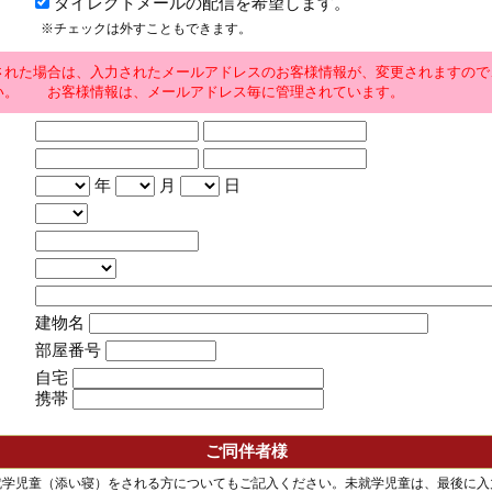
ダイレクトメールの配信を希望します。
※チェックは外すこともできます。
された場合は、入力されたメールアドレスのお客様情報が、変更されますので
い。 お客様情報は、メールアドレス毎に管理されています。
年
月
日
建物名
部屋番号
自宅
携帯
ご同伴者様
就学児童（添い寝）をされる方についてもご記入ください。未就学児童は、最後に入