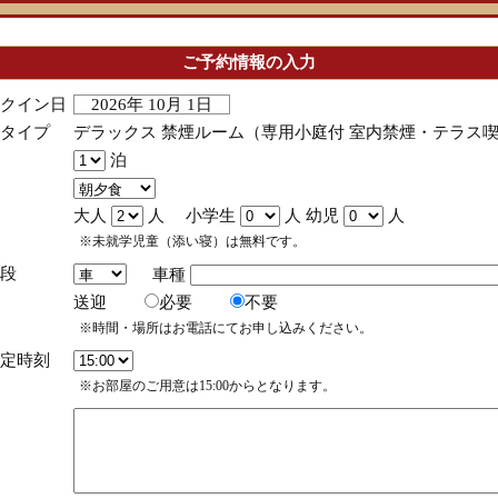
ご予約情報の入力
クイン日
2026年 10月 1日
タイプ
デラックス 禁煙ルーム（専用小庭付 室内禁煙・テラス
泊
大人
人 小学生
人 幼児
人
※未就学児童（添い寝）は無料です。
段
車種
送迎
必要
不要
※時間・場所はお電話にてお申し込みください。
定時刻
※お部屋のご用意は15:00からとなります。