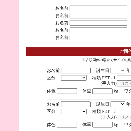
お名前
お名前
お名前
お名前
お名前
ご同
※多頭同伴の場合でサイズの異
お名前
誕生日
区分
種類 PET - 1
(手入力)
体色
体重
kg ワ
お名前
誕生日
区分
種類 PET - 2
(手入力)
体色
体重
kg ワ