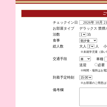
ご
チェックイン日
2026年 10月 
お部屋タイプ
デラックス 禁煙
泊数
泊
食事
総人数
大人
人 小
※未就学児童（添い
交通手段
車種
送迎
必
※時間・場所はお電
到着予定時刻
※お部屋のご用意は1
備考欄