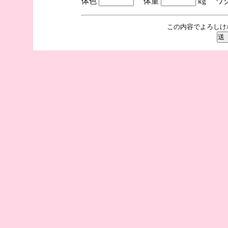
体色
体重
kg ワ
この内容でよろしけ