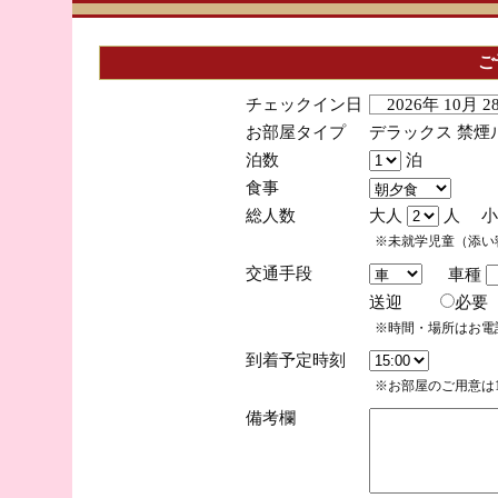
ご
チェックイン日
2026年 10月 
お部屋タイプ
デラックス 禁煙
泊数
泊
食事
総人数
大人
人 小
※未就学児童（添い
交通手段
車種
送迎
必
※時間・場所はお電
到着予定時刻
※お部屋のご用意は1
備考欄