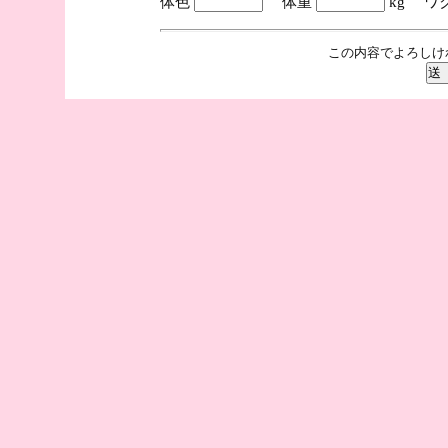
体色
体重
kg ワ
この内容でよろしけ