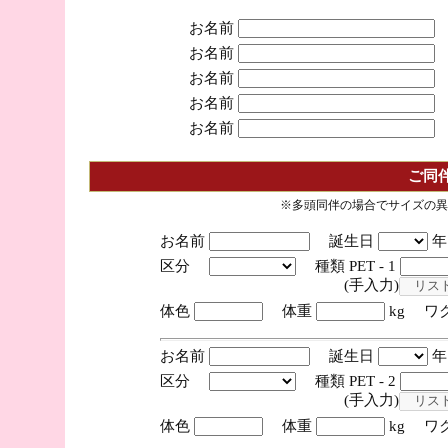
お名前
お名前
お名前
お名前
お名前
ご同
※多頭同伴の場合でサイズの異
お名前
誕生日
区分
種類 PET - 1
(手入力)
体色
体重
kg ワ
お名前
誕生日
区分
種類 PET - 2
(手入力)
体色
体重
kg ワ