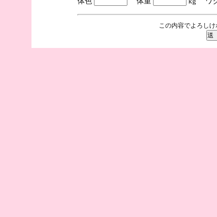
体色
体重
kg ワ
この内容でよろしけ