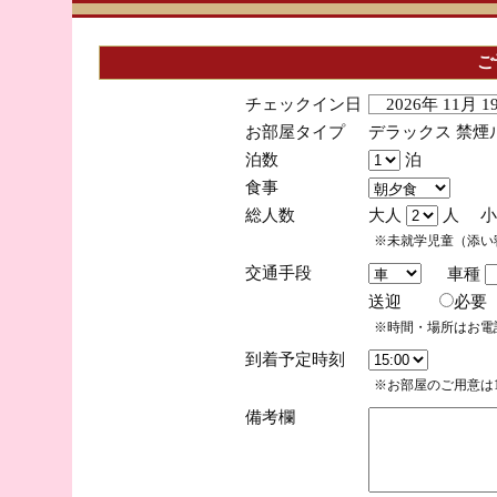
ご
チェックイン日
2026年 11月 
お部屋タイプ
デラックス 禁煙
泊数
泊
食事
総人数
大人
人 小
※未就学児童（添い
交通手段
車種
送迎
必
※時間・場所はお電
到着予定時刻
※お部屋のご用意は1
備考欄