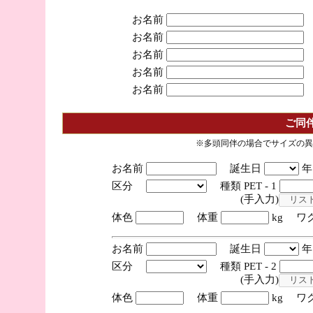
お名前
お名前
お名前
お名前
お名前
ご同
※多頭同伴の場合でサイズの異
お名前
誕生日
区分
種類 PET - 1
(手入力)
体色
体重
kg ワ
お名前
誕生日
区分
種類 PET - 2
(手入力)
体色
体重
kg ワ