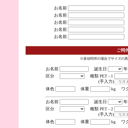
お名前
お名前
お名前
お名前
お名前
ご同
※多頭同伴の場合でサイズの異
お名前
誕生日
区分
種類 PET - 1
(手入力)
体色
体重
kg ワ
お名前
誕生日
区分
種類 PET - 2
(手入力)
体色
体重
kg ワ