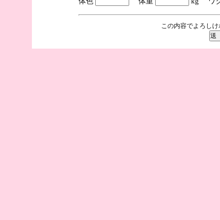
体色
体重
kg ワ
この内容でよろしけ