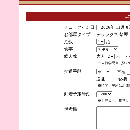
ご
チェックイン日
2026年 11月
お部屋タイプ
デラックス 禁煙
泊数
泊
食事
総人数
大人
人 小
※未就学児童（添い
交通手段
車種
送迎
必
※時間・場所はお電
到着予定時刻
※お部屋のご用意は1
備考欄