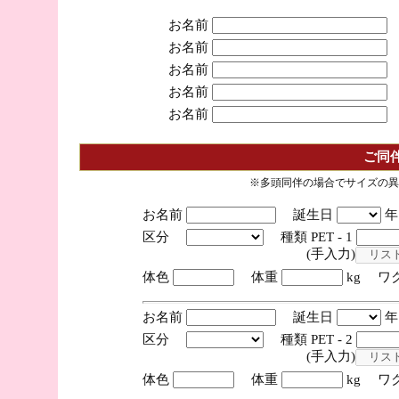
お名前
お名前
お名前
お名前
お名前
ご同
※多頭同伴の場合でサイズの異
お名前
誕生日
区分
種類 PET - 1
(手入力)
体色
体重
kg ワ
お名前
誕生日
区分
種類 PET - 2
(手入力)
体色
体重
kg ワ