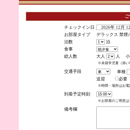
ご
チェックイン日
2026年 12月 
お部屋タイプ
デラックス 禁煙
泊数
泊
食事
総人数
大人
人 小
※未就学児童（添い
交通手段
車種
送迎
必
※時間・場所はお電
到着予定時刻
※お部屋のご用意は1
備考欄