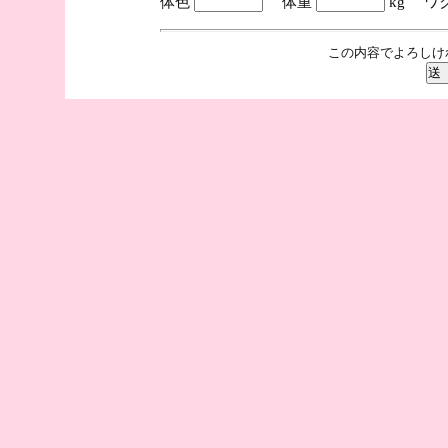
体色
体重
kg ワ
この内容でよろしけ